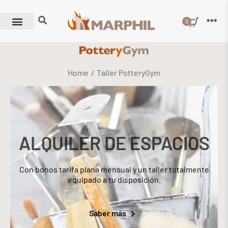
0
Home
Taller PotteryGym
/
ALQUILER DE ESPACIOS
Con bonos tarifa plana mensual y un taller totalmente
equipado a tu disposición.
Saber más