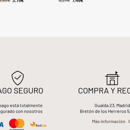
4,53
€
3,75
€
9,27
€
7,45
€
AGO SEGURO
COMPRA Y RE
pago está totalmente
Gualda 23, Madrid
gurado con nosotros
Bretón de los Herreros 5
Más información