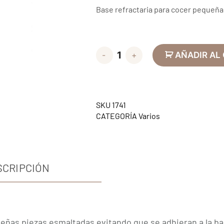
Base refractaria para cocer pequeña
-
+
AÑADIR AL
SKU
1741
CATEGORÍA
Varios
SCRIPCIÓN
eñas piezas esmaltadas evitando que se adhieran a la b