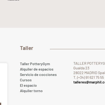
Taller
TALLER POTTERY
Taller PotteryGym
Gualda 23
Alquiler de espacios
28022 MADRID Spa
Servicio de cocciones
T. (+34) 91 621 75 55
Cursos
talleres@marphil.
El espacio
.com
Alquiler torno
om