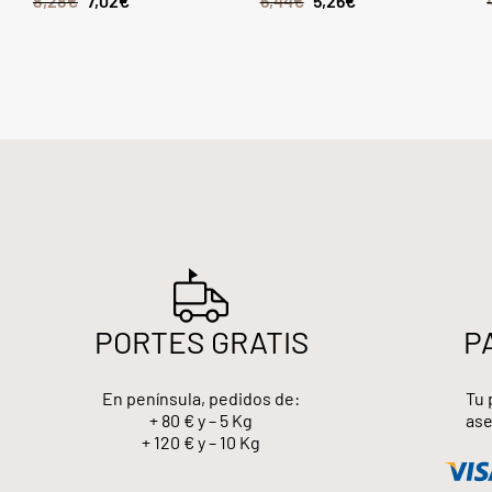
8,28
€
7,02
€
6,44
€
5,26
€
PORTES GRATIS
P
En península, pedidos de:
Tu 
+ 80 € y – 5 Kg
ase
+ 120 € y – 10 Kg