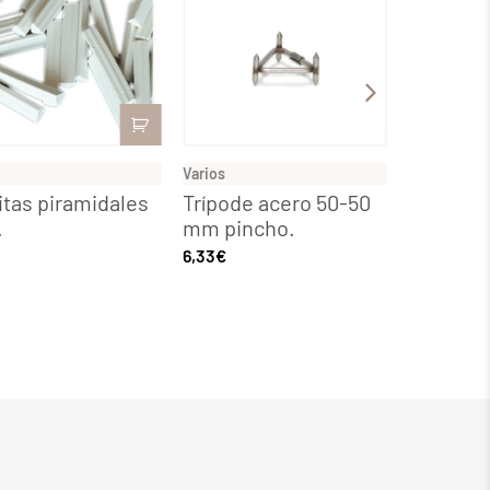
Varios
Varios
itas piramidales
Trípode acero 50-50
Trípode 
.
mm pincho.
– 25mm
6,33
€
1,42
€