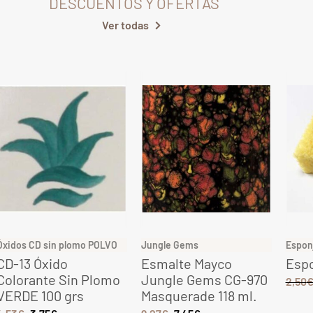
DESCUENTOS Y OFERTAS
Ver todas
Óxidos CD sin plomo POLVO
Jungle Gems
Espon
CD-13 Óxido
Esmalte Mayco
Espo
Colorante Sin Plomo
Jungle Gems CG-970
2,50
VERDE 100 grs
Masquerade 118 ml.