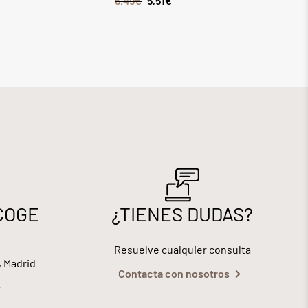
6,49
€
5,51
€
8,28
€
7,0
COGE
¿TIENES DUDAS?
Resuelve cualquier consulta
, Madrid
Contacta con nosotros