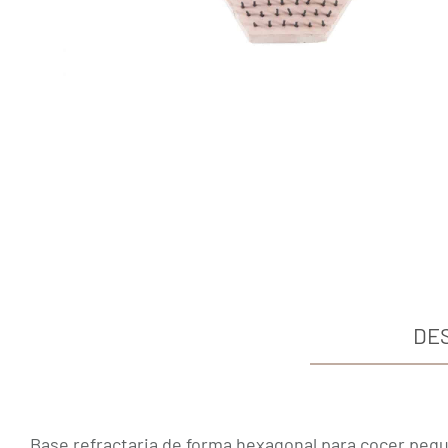
DE
Base refractaria de forma hexagonal para cocer pequ