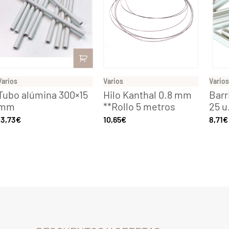
Varios
Varios
Varios
Tubo alúmina 300×15
Hilo Kanthal 0.8 mm
Barr
mm
**Rollo 5 metros
25 u
13,73
€
10,65
€
8,71
€