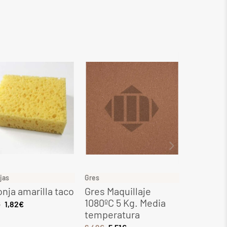
jas
Gres
Gres
nja amarilla taco
Gres Maquillaje
Gres Ocr
1080ºC 5 Kg. Media
Kg. Med
€
1,82
€
temperatura
tempera