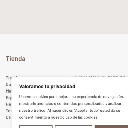
Tienda
TIENDA MARPHIL Y ONLINE
Tienda
Gualda 23
Colores
Valoramos tu privacidad
28022 MADRID Spain
Materias primas
T. (+34) 91 367 67 40
Usamos cookies para mejorar su experiencia de navegación,
Equipamiento cerámico
Whatsapp
689 10 20 88
mostrarle anuncios o contenidos personalizados y analizar
Herramientas
ONLINE:
pedidos@marphil
Tercer fuego
nuestro tráfico. Al hacer clic en “Aceptar todo” usted da su
TIENDA:
tienda@marphil.c
Otros
consentimiento a nuestro uso de las cookies.
TIENDA CENTRO