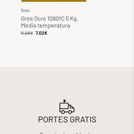
Gres
Gres
Gres Ocre 1080ºC 5 Kg.
Gres 
Media temperatura
Media
8,28
€
7,02
€
6,44
€
PORTES GRATIS