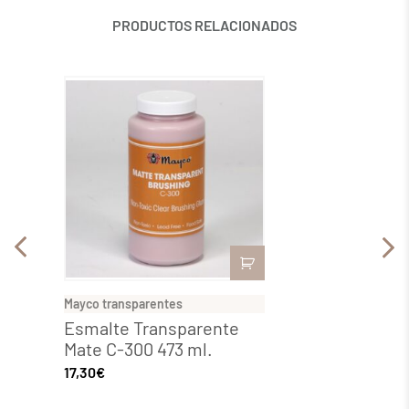
PRODUCTOS RELACIONADOS
Mayco transparentes
Mayco t
Esmalte Transparente
Esmal
Mate C-300 473 ml.
Brillo
17,30
€
68,18
€