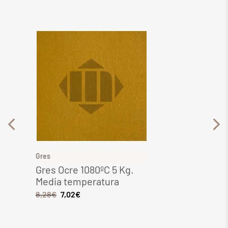
Gres
Gres
Gres Ocre 1080ºC 5 Kg.
Gres 
Media temperatura
Media
8,28
€
7,02
€
6,44
€