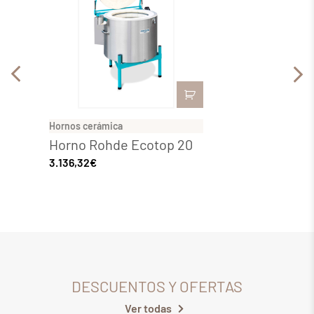
Hornos cerámica
Hornos 
Horno Rohde Ecotop 20
Horno
3.136,32
€
4.081,
DESCUENTOS Y OFERTAS
Ver todas