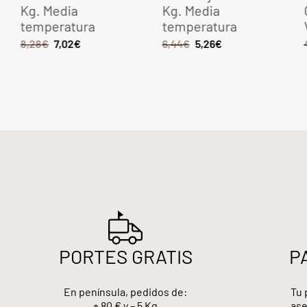
Kg. Media
Kg. Media
temperatura
temperatura
8,28
€
7,02
€
6,44
€
5,26
€
PORTES GRATIS
P
En península, pedidos de:
Tu 
+ 80 € y – 5 Kg
ase