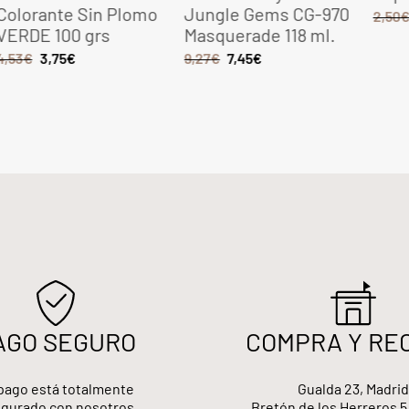
Colorante Sin Plomo
Jungle Gems CG-970
2,50
VERDE 100 grs
Masquerade 118 ml.
4,53
€
3,75
€
9,27
€
7,45
€
AGO SEGURO
COMPRA Y RE
pago está totalmente
Gualda 23, Madrid
gurado con nosotros
Bretón de los Herreros 5