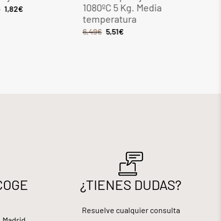
1080ºC 5 Kg. Media
Kg. Med
€
1,82
€
temperatura
tempera
6,49
€
5,51
€
8,28
€
7,0
COGE
¿TIENES DUDAS?
Resuelve cualquier consulta
, Madrid