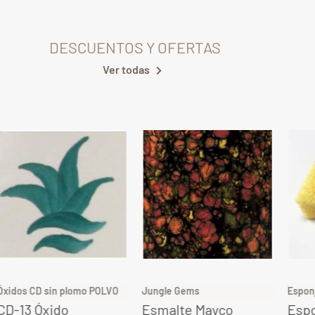
DESCUENTOS Y OFERTAS
Ver todas
Óxidos CD sin plomo POLVO
Jungle Gems
Espon
CD-13 Óxido
Esmalte Mayco
Espo