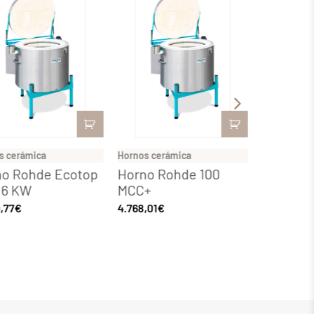
s cerámica
Hornos cerámica
Hornos cer
no Rohde Ecotop
Horno Rohde 100
Horno R
.6 KW
MCC+
20
,77
€
4.768,01
€
3.136,32
€