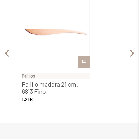
Palillos
Palillos
Palillo madera 21 cm.
Palil
6813 Fino
6827 
1,21
€
1,21
€