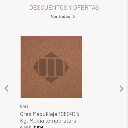
DESCUENTOS Y OFERTAS
Ver todas
Gres
Gres
Gres Maquillaje 1080ºC 5
Gres 
Kg. Media temperatura
Media
6,49
€
5,51
€
8,28
€