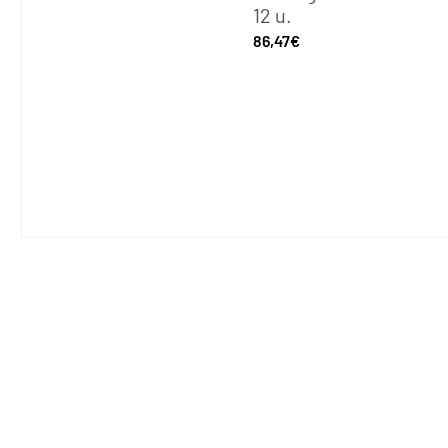
12 u.
86,47
€