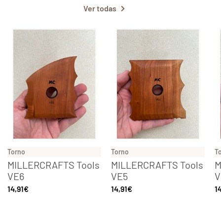
Ver todas
Torno
Torno
T
MILLERCRAFTS Tools
MILLERCRAFTS Tools
M
VE6
VE5
V
14,91
€
14,91
€
1