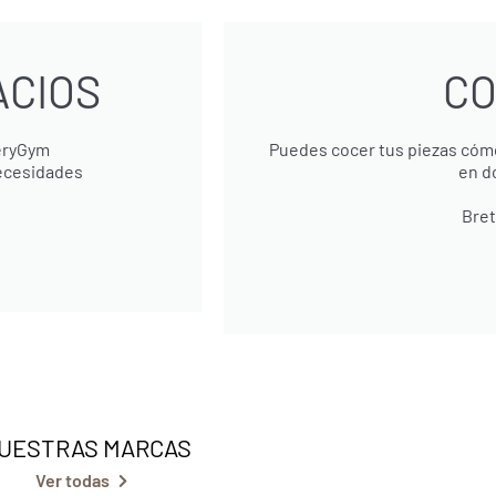
ACIOS
CO
teryGym
Puedes cocer tus piezas cóm
necesidades
en d
Bret
UESTRAS MARCAS
Ver todas