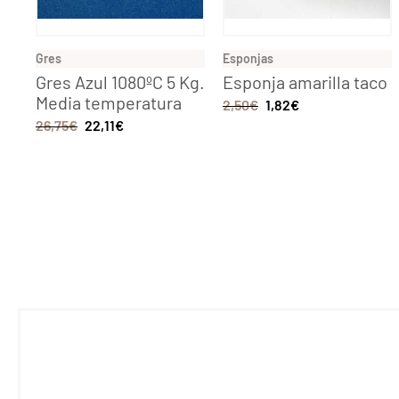
Gres
Esponjas
Gres Azul 1080ºC 5 Kg.
Esponja amarilla taco
Media temperatura
2,50
€
1,82
€
26,75
€
22,11
€