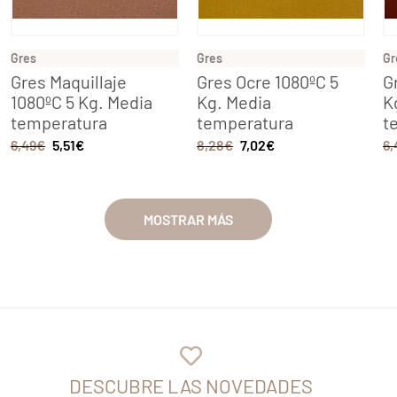
Gres
Gres
Gr
Gres Maquillaje
Gres Ocre 1080ºC 5
G
1080ºC 5 Kg. Media
Kg. Media
K
temperatura
temperatura
t
6,49
€
5,51
€
8,28
€
7,02
€
6,
MOSTRAR MÁS
DESCUBRE LAS NOVEDADES