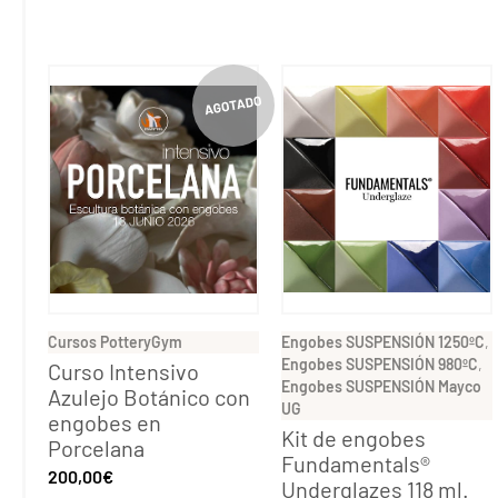
Cursos PotteryGym
Engobes SUSPENSIÓN 1250ºC
,
Engobes SUSPENSIÓN 980ºC
,
Curso Intensivo
Engobes SUSPENSIÓN Mayco
Azulejo Botánico con
UG
engobes en
Kit de engobes
Porcelana
Fundamentals®
200,00
€
Underglazes 118 ml.