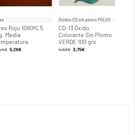
es
Óxidos CD sin plomo POLVO
res Rojo 1080ºC 5
CD-13 Óxido
g. Media
Colorante Sin Plomo
emperatura
VERDE 100 grs
44
€
5,26
€
4,53
€
3,75
€