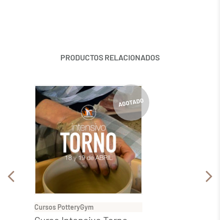
PRODUCTOS RELACIONADOS
Cursos PotteryGym
Cursos 
Curso Intensivo Torno
Curso