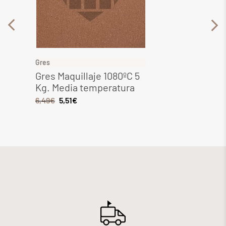
Gres
Gres
Gres Maquillaje 1080ºC 5
Gres 
Kg. Media temperatura
Media
6,49
€
5,51
€
8,28
€