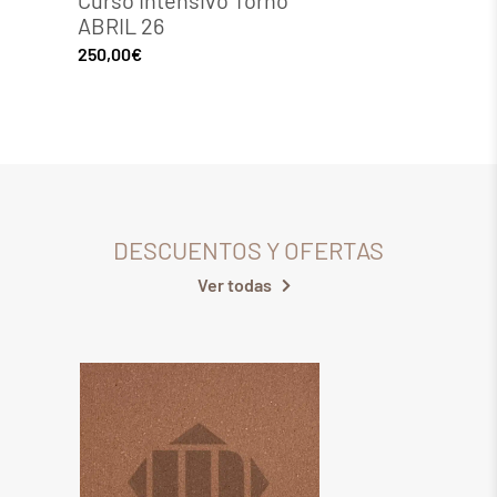
ABRIL 26
Decor
250,00
€
150,00
DESCUENTOS Y OFERTAS
Ver todas