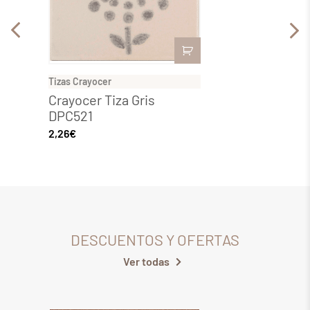
Tizas Crayocer
Tizas C
Crayocer Tiza Gris
Crayo
DPC521
DPC5
2,26
€
2,26
€
DESCUENTOS Y OFERTAS
Ver todas