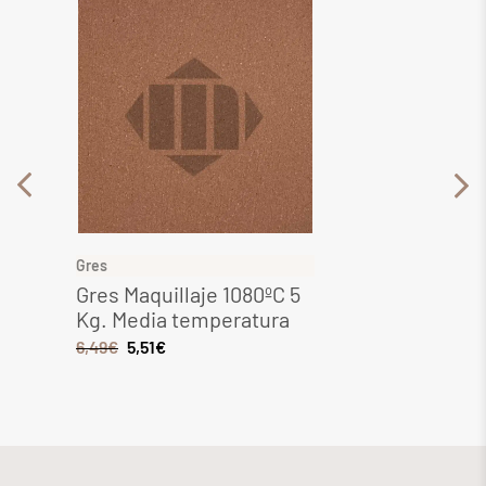
Gres
Gres
Gres Maquillaje 1080ºC 5
Gres 
Kg. Media temperatura
Media
6,49
€
5,51
€
8,28
€