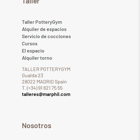
Taller
Taller PotteryGym
Alquiler de espacios
Servicio de cocciones
Cursos
El espacio
Alquiler torno
TALLER POTTERYGYM
Gualda 23
28022 MADRID Spain
T. (+34) 91 621 75 55
talleres@marphil.com
Nosotros