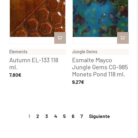
Elements
Jungle Gems
Autumn EL-133 118
Esmalte Mayco
ml.
Jungle Gems CG-985
Monets Pond 118 ml.
7,80
€
9,27
€
1
2
3
4
5
6
7
Siguiente