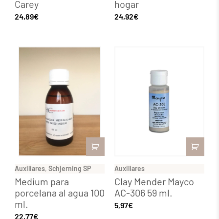
Carey
hogar
24,89
€
24,92
€
Auxiliares
,
Schjerning SP
Auxiliares
Medium para
Clay Mender Mayco
porcelana al agua 100
AC-306 59 ml.
ml.
5,97
€
22,77
€