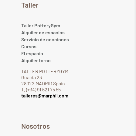
Taller
Taller PotteryGym
Alquiler de espacios
Servicio de cocciones
Cursos
El espacio
Alquiler torno
TALLER POTTERYGYM
Gualda 23
28022 MADRID Spain
T. (+34) 91 621 75 55
talleres@marphil.com
Nosotros