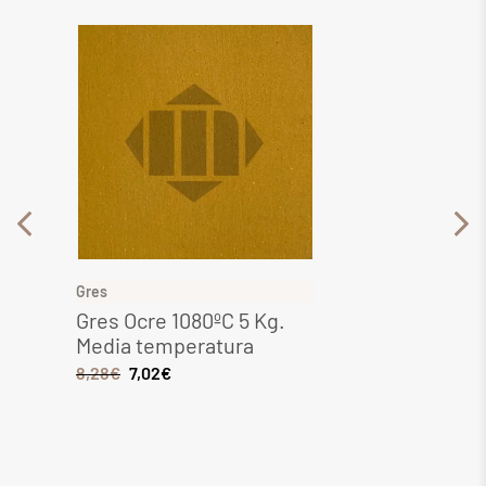
Gres
Gres
Gres Ocre 1080ºC 5 Kg.
Gres 
Media temperatura
Media
8,28
€
7,02
€
6,44
€