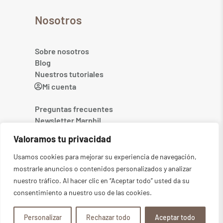
Nosotros
Sobre nosotros
Blog
Nuestros tutoriales
Mi cuenta
Preguntas frecuentes
Newsletter Marphil
Contacto
Valoramos tu privacidad
Usamos cookies para mejorar su experiencia de navegación,
mostrarle anuncios o contenidos personalizados y analizar
nuestro tráfico. Al hacer clic en “Aceptar todo” usted da su
consentimiento a nuestro uso de las cookies.
©2026
MARPHIL. Todos los derechos reservados
-
Aviso legal
-
Política de privacidad
-
Condiciones generales
-
Política de cookies
Personalizar
Rechazar todo
Aceptar todo