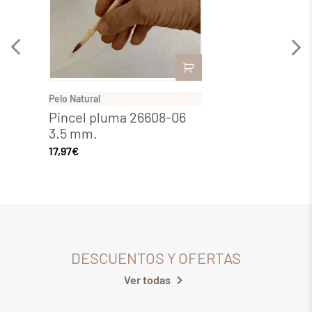
Pelo Natural
Pelo Nat
Pincel pluma 26608-06
Pince
3.5 mm.
4.5 
17,97
€
25,29
€
DESCUENTOS Y OFERTAS
Ver todas