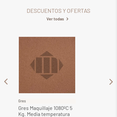
DESCUENTOS Y OFERTAS
Ver todas
Gres
Gres
Gres Maquillaje 1080ºC 5
Gres 
Kg. Media temperatura
Media