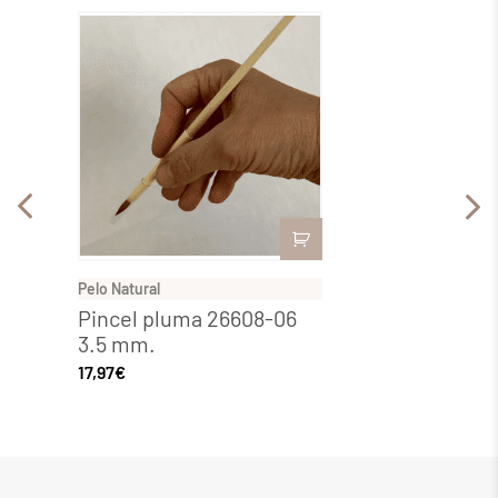
Pelo Natural
Pelo Nat
Pincel pluma 26608-06
Pince
3.5 mm.
4.5 
17,97
€
25,29
€