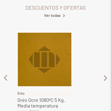
DESCUENTOS Y OFERTAS
Ver todas
Gres
Gres
Gres Ocre 1080ºC 5 Kg.
Gres 
Media temperatura
Media