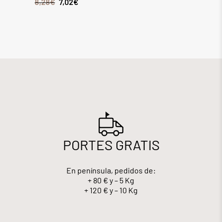
8,28
€
7,02
€
6,44
€
PORTES GRATIS
En península, pedidos de:
+ 80 € y – 5 Kg
+ 120 € y – 10 Kg