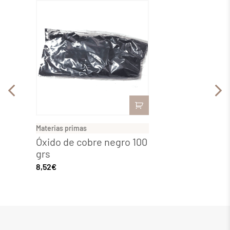
Materias primas
Materia
Óxido de cobre negro 100
Sulfa
grs
17,79
€
8,52
€