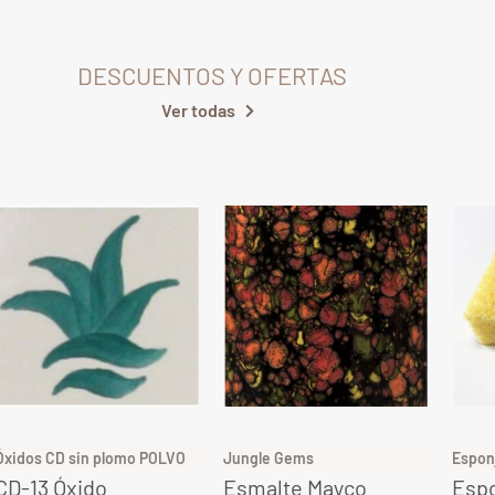
DESCUENTOS Y OFERTAS
Ver todas
Óxidos CD sin plomo POLVO
Jungle Gems
Espon
CD-13 Óxido
Esmalte Mayco
Espo