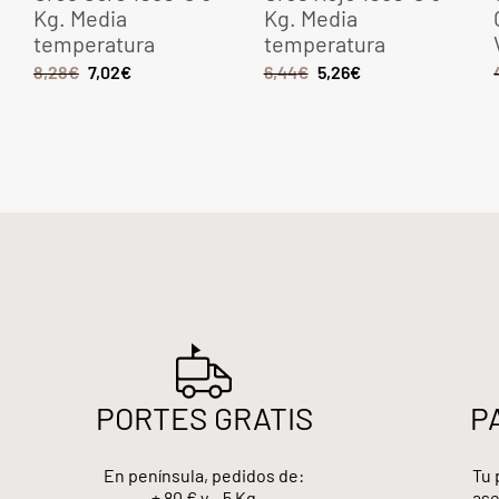
Kg. Media
Kg. Media
temperatura
temperatura
8,28
€
7,02
€
6,44
€
5,26
€
PORTES GRATIS
P
En península, pedidos de:
Tu 
+ 80 € y – 5 Kg
ase