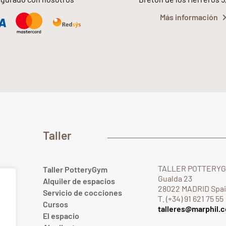
Más información
Taller
TALLER POTTERY
Taller PotteryGym
Gualda 23
Alquiler de espacios
28022 MADRID Spa
Servicio de cocciones
T. (+34) 91 621 75 55
Cursos
talleres@marphil.
El espacio
.com