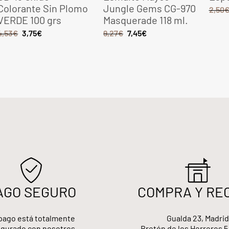
Colorante Sin Plomo
Jungle Gems CG-970
2,50
VERDE 100 grs
Masquerade 118 ml.
4,53
€
3,75
€
9,27
€
7,45
€
AGO SEGURO
COMPRA Y RE
pago está totalmente
Gualda 23, Madrid
gurado con nosotros
Bretón de los Herreros 5