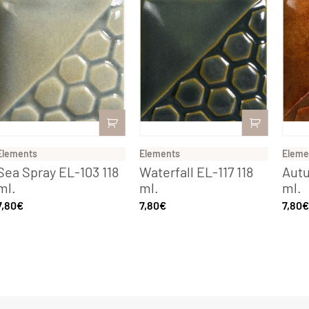
Elements
Elements
Eleme
Sea Spray EL-103 118
Waterfall EL-117 118
Autu
ml.
ml.
ml.
7,80
€
7,80
€
7,80
€