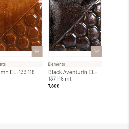
nts
Elements
Elements
mn EL-133 118
Black Aventurin EL-
Element
137 118 ml.
EL-209 1
7,80
€
8,77
€