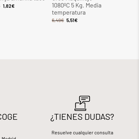
1080ºC 5 Kg. Media
Kg. Med
€
1,82
€
temperatura
tempera
6,49
€
5,51
€
8,28
€
7,0
COGE
¿TIENES DUDAS?
Resuelve cualquier consulta
, Madrid