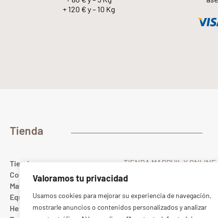
+ 120 € y – 10 Kg
Tienda
TIENDA MARPHIL Y ONLINE
Tienda
Gualda 23
Colores
Valoramos tu privacidad
28022 MADRID Spain
Materias primas
T. (+34) 91 367 67 40
Usamos cookies para mejorar su experiencia de navegación,
Equipamiento cerámico
Whatsapp
689 10 20 88
mostrarle anuncios o contenidos personalizados y analizar
Herramientas
ONLINE:
pedidos@marphil