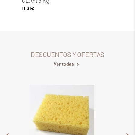
CLAY) 5 Kg
grs
11,31
€
8,52
€
DESCUENTOS Y OFERTAS
Ver todas