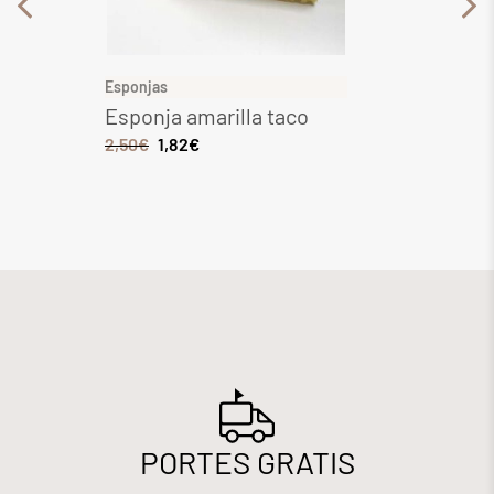
Esponjas
Gres
Esponja amarilla taco
Gres 
Kg. M
2,50
€
1,82
€
6,49
€
PORTES GRATIS