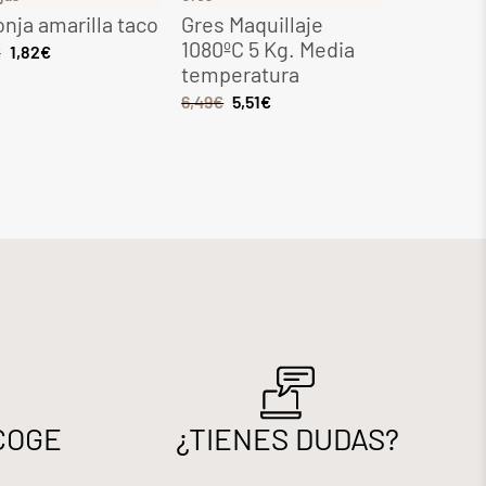
nja amarilla taco
Gres Maquillaje
Gres Ocr
1080ºC 5 Kg. Media
Kg. Med
€
1,82
€
temperatura
tempera
6,49
€
5,51
€
8,28
€
7,0
COGE
¿TIENES DUDAS?