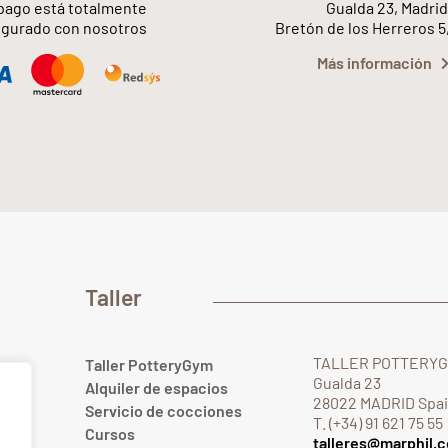
pago está totalmente
Gualda 23, Madrid
gurado con nosotros
Bretón de los Herreros 5
Más información
Taller
TALLER POTTERY
Taller PotteryGym
Gualda 23
Alquiler de espacios
28022 MADRID Spa
Servicio de cocciones
T. (+34) 91 621 75 55
Cursos
talleres@marphil.