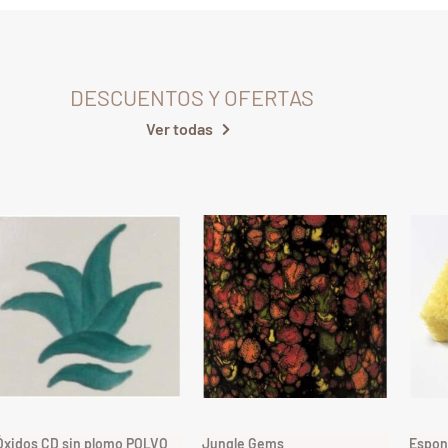
DESCUENTOS Y OFERTAS
Ver todas
Óxidos CD sin plomo POLVO
Jungle Gems
Espon