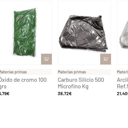
Materias primas
Materias primas
Mater
Óxido de cromo 100
Carburo Silicio 500
Arci
grs
Microfino Kg
Ref.
6,79
€
38,72
€
21,40