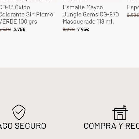
CD-13 Óxido
Esmalte Mayco
Espo
Colorante Sin Plomo
Jungle Gems CG-970
2,50
VERDE 100 grs
Masquerade 118 ml.
4,53
€
3,75
€
9,27
€
7,45
€
AGO SEGURO
COMPRA Y RE