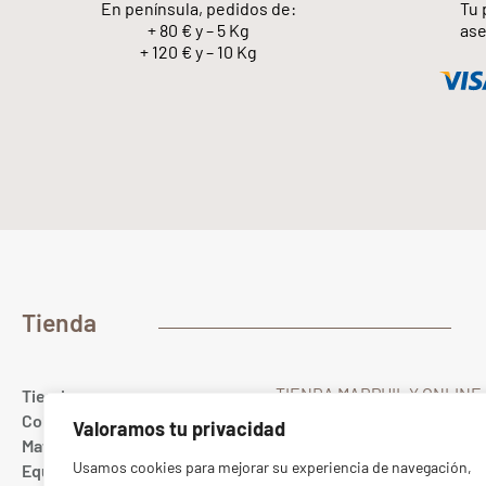
En península, pedidos de:
Tu 
+ 80 € y – 5 Kg
ase
+ 120 € y – 10 Kg
Tienda
TIENDA MARPHIL Y ONLINE
Tienda
Gualda 23
Colores
Valoramos tu privacidad
28022 MADRID Spain
Materias primas
T. (+34) 91 367 67 40
Usamos cookies para mejorar su experiencia de navegación,
Equipamiento cerámico
Whatsapp
689 10 20 88