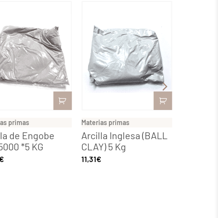
ias primas
Materias primas
Materias pr
lla de Engobe
Arcilla Inglesa (BALL
Óxido de
5000 *5 KG
CLAY) 5 Kg
100 grs
€
11,31
€
8,52
€