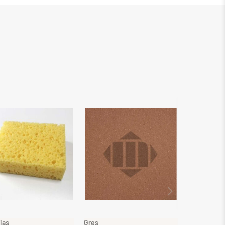
jas
Gres
Gres