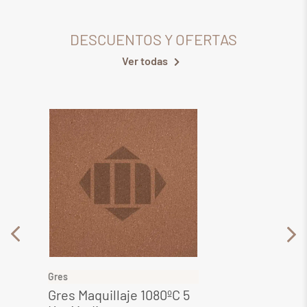
DESCUENTOS Y OFERTAS
Ver todas
Gres
Gres
Gres Maquillaje 1080ºC 5
Gres 