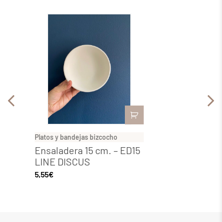
Platos y bandejas bizcocho
Platos 
Ensaladera 15 cm. – ED15
Bowl
LINE DISCUS
tempe
5,55
€
9,92
€