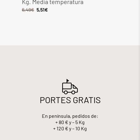
Kg. Media temperatura
Media
6,49
€
5,51
€
8,28
€
PORTES GRATIS
En península, pedidos de:
+ 80 € y – 5 Kg
+ 120 € y – 10 Kg