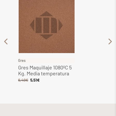
Gres
Gres
Gres Maquillaje 1080ºC 5
Gres 
Kg. Media temperatura
Media
6,49
€
5,51
€
8,28
€