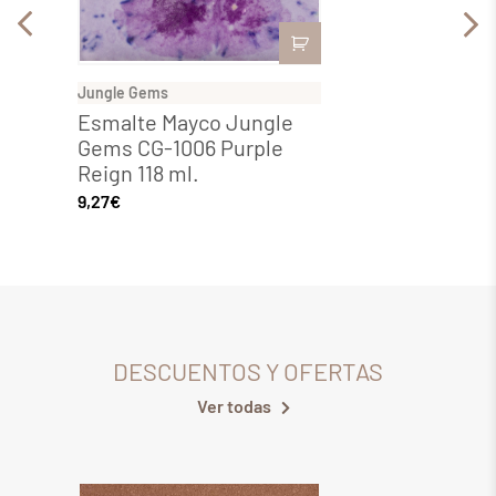
Jungle Gems
Jungle
Esmalte Mayco Jungle
Esmal
Gems CG-1006 Purple
Gems 
Reign 118 ml.
Guppy
9,27
€
9,27
€
DESCUENTOS Y OFERTAS
Ver todas