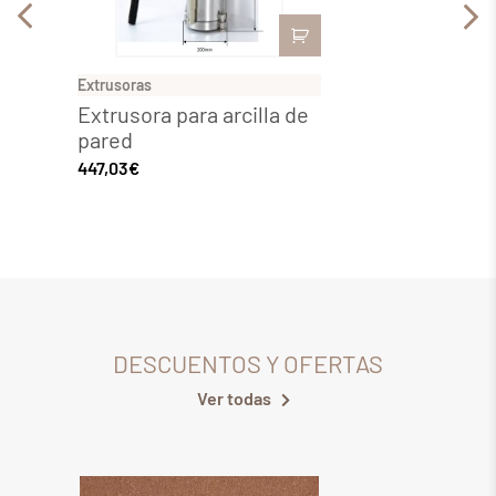
Extrusoras
Extruso
Extrusora para arcilla de
Extru
pared
14,52
€
447,03
€
DESCUENTOS Y OFERTAS
Ver todas