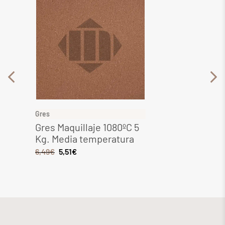
Gres
Gres
Gres Maquillaje 1080ºC 5
Gres 
Kg. Media temperatura
Media
6,49
€
5,51
€
8,28
€