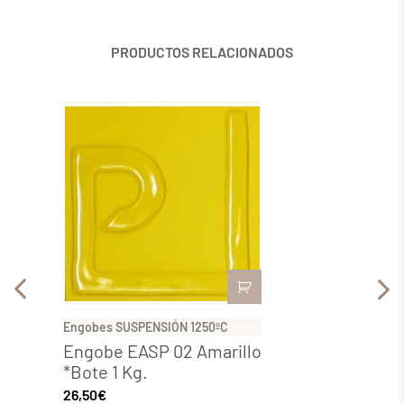
PRODUCTOS RELACIONADOS
Engobes SUSPENSIÓN 1250ºC
Engobe
Engobe EASP 02 Amarillo
Engo
*Bote 1 Kg.
*Bote
26,50
€
28,58
€