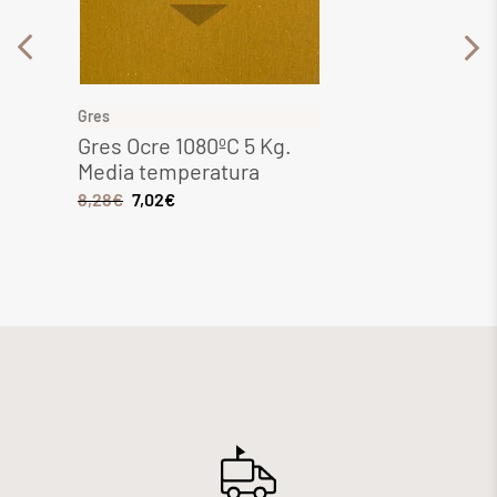
Gres
Gres
Gres Ocre 1080ºC 5 Kg.
Gres 
Media temperatura
Media
8,28
€
7,02
€
6,44
€