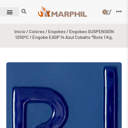
0
Inicio
/
Colores
/
Engobes
/
Engobes SUSPENSIÓN
1250ºC
/ Engobe EASP 14 Azul Cobalto *Bote 1 Kg.