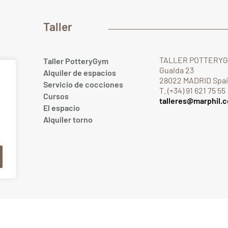
Taller
TALLER POTTERY
Taller PotteryGym
Gualda 23
Alquiler de espacios
28022 MADRID Spa
Servicio de cocciones
T. (+34) 91 621 75 55
Cursos
talleres@marphil.
El espacio
.com
Alquiler torno
om