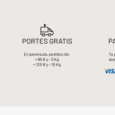
PORTES GRATIS
P
En península, pedidos de:
Tu 
+ 80 € y – 5 Kg
ase
+ 120 € y – 10 Kg