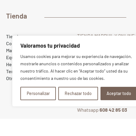
Tienda
TIENDA MARPHIL Y ONLINE
Tienda
Gualda 23
Colores
Valoramos tu privacidad
28022 MADRID Spain
Materias primas
T. (+34) 91 367 67 40
Usamos cookies para mejorar su experiencia de navegación,
Equipamiento cerámico
Whatsapp
689 10 20 88
mostrarle anuncios o contenidos personalizados y analizar
Herramientas
ONLINE:
pedidos@marphil
Tercer fuego
nuestro tráfico. Al hacer clic en “Aceptar todo” usted da su
TIENDA:
tienda@marphil.c
Otros
consentimiento a nuestro uso de las cookies.
TIENDA CENTRO
Bretón de los Herreros 5
Personalizar
Rechazar todo
Aceptar todo
28003 MADRID Spain
T. (+34) 91 368 25 14
Whatsapp
608 42 85 03