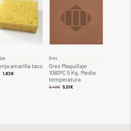
jas
Gres
Gres
nja amarilla taco
Gres Maquillaje
Gres Ocr
1080ºC 5 Kg. Media
Kg. Med
€
1,82
€
temperatura
tempera
6,49
€
5,51
€
8,28
€
7,0