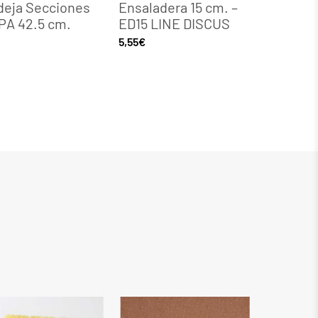
eja Secciones
Ensaladera 15 cm. –
Bowl S
PA 42.5 cm.
ED15 LINE DISCUS
alta tem
20
5,55
€
9,92
€