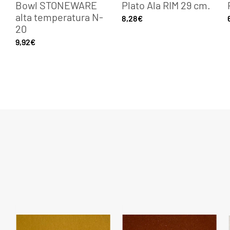
Bowl STONEWARE
Plato Ala RIM 29 cm.
alta temperatura N-
8,28
€
20
9,92
€