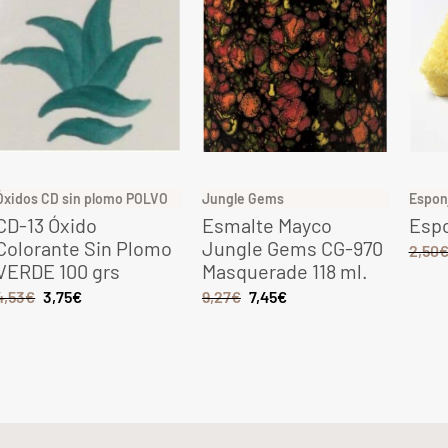
Óxidos CD sin plomo POLVO
Jungle Gems
Espon
CD-13 Óxido
Esmalte Mayco
Espo
Colorante Sin Plomo
Jungle Gems CG-970
2,50
VERDE 100 grs
Masquerade 118 ml.
4,53
€
3,75
€
9,27
€
7,45
€