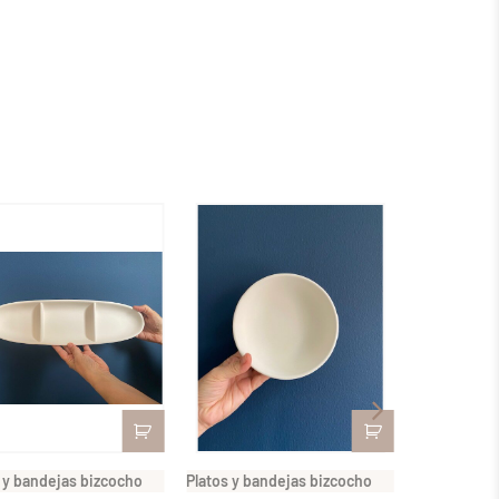
 y bandejas bizcocho
Platos y bandejas bizcocho
Platos y ba