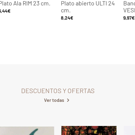
Plato Ala RIM 23 cm.
Plato abierto ULTI 24
Band
cm.
VES
6,44
€
8,24
€
9,97
€
DESCUENTOS Y OFERTAS
Ver todas