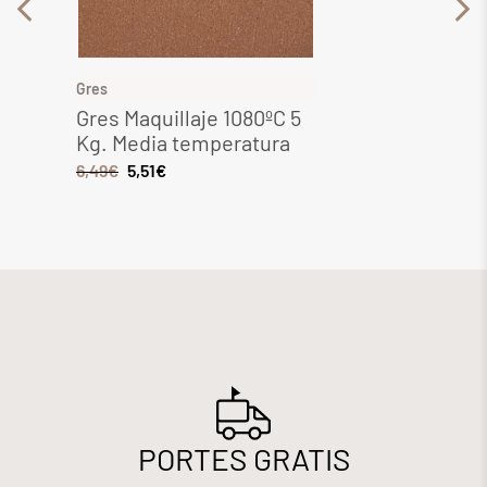
Gres
Gres
Gres Maquillaje 1080ºC 5
Gres 
Kg. Media temperatura
Media
6,49
€
5,51
€
8,28
€
PORTES GRATIS