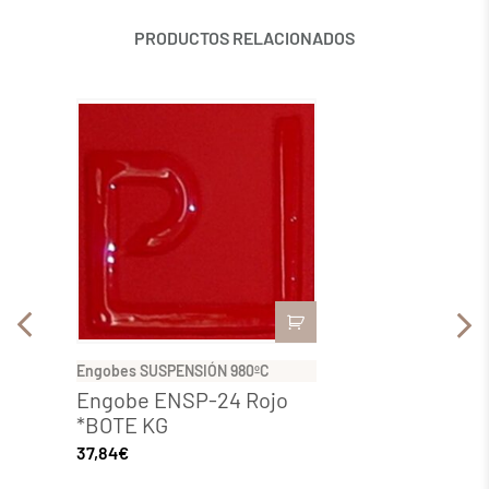
PRODUCTOS RELACIONADOS
Engobes SUSPENSIÓN 980ºC
Engobe
Engobe ENSP-24 Rojo
Engob
*BOTE KG
*BOT
37,84
€
20,69
€