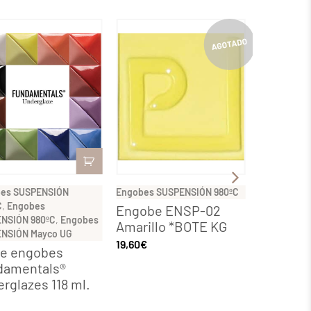
es SUSPENSIÓN
Engobes SUSPENSIÓN 980ºC
Engobes SU
C
,
Engobes
Engobe ENSP-02
Engobe
NSIÓN 980ºC
,
Engobes
Amarillo *BOTE KG
Rojo *B
NSIÓN Mayco UG
19,60
€
37,84
€
de engobes
damentals®
rglazes 118 ml.