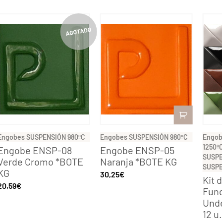
Engobes SUSPENSIÓN 980ºC
Engobes SUSPENSIÓN 980ºC
Engob
1250º
Engobe ENSP-08
Engobe ENSP-05
SUSPE
Verde Cromo *BOTE
Naranja *BOTE KG
SUSPE
KG
30,25
€
Kit 
20,59
€
Fun
Unde
12 u.