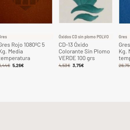
Gres
Óxidos CD sin plomo POLVO
Gres
Gres Rojo 1080ºC 5
CD-13 Óxido
Gres
Kg. Media
Colorante Sin Plomo
Kg. 
temperatura
VERDE 100 grs
tem
6,44
€
5,26
€
4,53
€
3,75
€
26,75