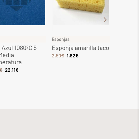
Esponjas
Gres
 Azul 1080ºC 5
Esponja amarilla taco
Gres Maq
Media
1080ºC 5
2,50
€
1,82
€
peratura
tempera
€
22,11
€
6,49
€
5,51