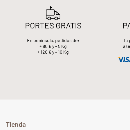
PORTES GRATIS
P
En península, pedidos de:
Tu 
+ 80 € y – 5 Kg
ase
+ 120 € y – 10 Kg
Tienda