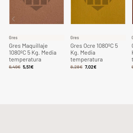
Gres
Gres
o
Gres Maquillaje
Gres Ocre 1080ºC 5
1080ºC 5 Kg. Media
Kg. Media
temperatura
temperatura
6,49
€
5,51
€
8,28
€
7,02
€