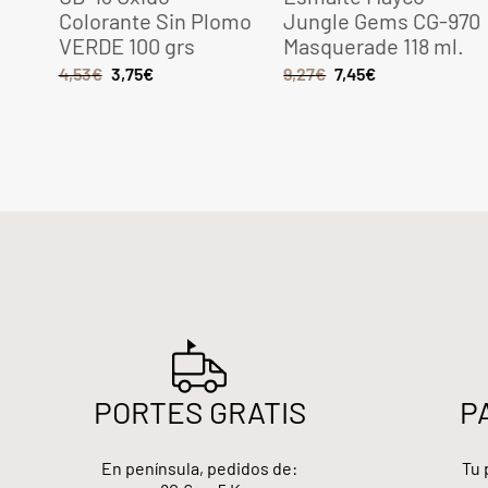
Colorante Sin Plomo
Jungle Gems CG-970
VERDE 100 grs
Masquerade 118 ml.
4,53
€
3,75
€
9,27
€
7,45
€
PORTES GRATIS
P
En península, pedidos de:
Tu 