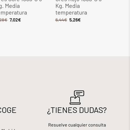
Media
Kg. Media
Coloran
peratura
temperatura
VERDE 1
€
7,02
€
6,44
€
5,26
€
4,53
€
3,7
COGE
¿TIENES DUDAS?
Resuelve cualquier consulta