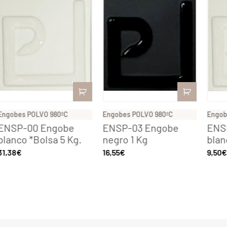
Engobes POLVO 980ºC
Engobes POLVO 980ºC
Engob
ENSP-00 Engobe
ENSP-03 Engobe
ENS
blanco *Bolsa 5 Kg.
negro 1 Kg
blan
31,38
€
16,55
€
9,50
€