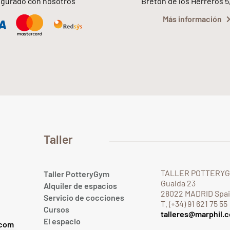
gurado con nosotros
Bretón de los Herreros 5
Más información
Taller
TALLER POTTERY
Taller PotteryGym
Gualda 23
Alquiler de espacios
28022 MADRID Spa
Servicio de cocciones
T. (+34) 91 621 75 55
Cursos
talleres@marphil.
El espacio
.com