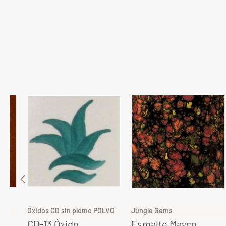
Óxidos CD sin plomo POLVO
Jungle Gems
CD-13 Óxido
Esmalte Mayco