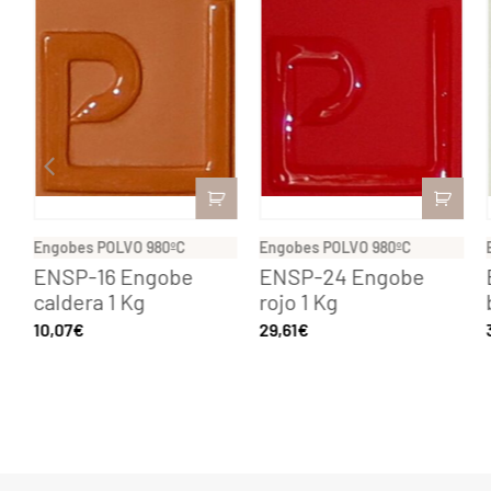
Engobes POLVO 980ºC
Engobes POLVO 980ºC
ENSP-16 Engobe
ENSP-24 Engobe
caldera 1 Kg
rojo 1 Kg
10,07
€
29,61
€