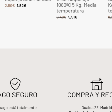
1080ºC 5 Kg. Media
Kg. 
2,50
€
1,82
€
temperatura
tem
6,49
€
5,51
€
8,28
AGO SEGURO
COMPRA Y RE
pago está totalmente
Gualda 23, Madrid