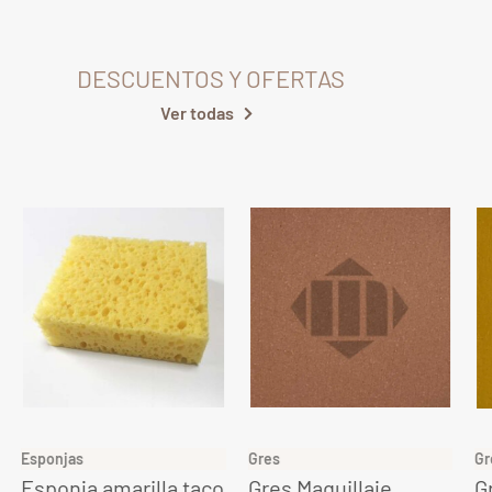
DESCUENTOS Y OFERTAS
Ver todas
Esponjas
Gres
Gres
Esponja amarilla taco
Gres Maquillaje
Gres