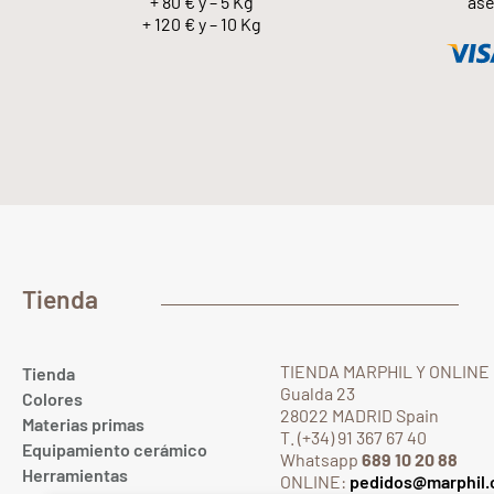
+ 80 € y – 5 Kg
ase
+ 120 € y – 10 Kg
Tienda
TIENDA MARPHIL Y ONLINE
Tienda
Gualda 23
Colores
28022 MADRID Spain
Materias primas
T. (+34) 91 367 67 40
Equipamiento cerámico
Whatsapp
689 10 20 88
Herramientas
ONLINE:
pedidos@marphil