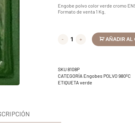
Engobe polvo color verde cromo EN
Formato de venta 1 Kg.
-
+
AÑADIR AL
SKU
8108P
CATEGORÍA
Engobes POLVO 980ºC
ETIQUETA
verde
SCRIPCIÓN