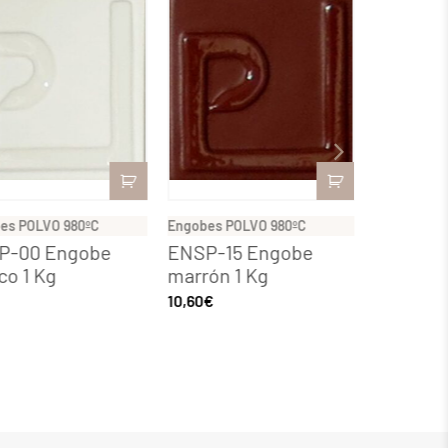
es POLVO 980ºC
Engobes POLVO 980ºC
Engobes PO
P-00 Engobe
ENSP-15 Engobe
ENSP-16
co 1 Kg
marrón 1 Kg
caldera 
10,60
€
10,07
€