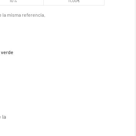
10%
11,00
€
 la misma referencia.
,
verde
 la