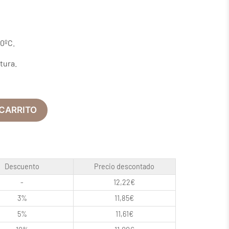
0ºC.
tura.
 CARRITO
Descuento
Precio descontado
-
12,22
€
3%
11,85
€
5%
11,61
€