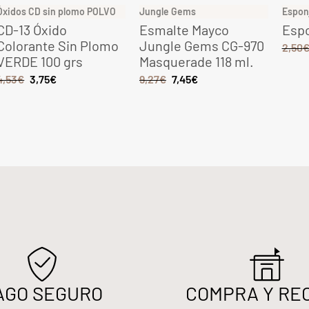
Óxidos CD sin plomo POLVO
Jungle Gems
Espon
CD-13 Óxido
Esmalte Mayco
Espo
Colorante Sin Plomo
Jungle Gems CG-970
2,50
VERDE 100 grs
Masquerade 118 ml.
4,53
€
3,75
€
9,27
€
7,45
€
AGO SEGURO
COMPRA Y RE