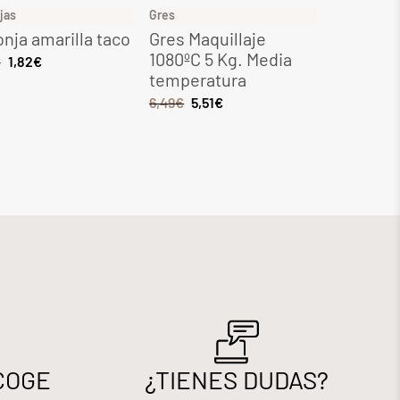
jas
Gres
Gres
nja amarilla taco
Gres Maquillaje
Gres Ocr
1080ºC 5 Kg. Media
Kg. Med
€
1,82
€
temperatura
tempera
6,49
€
5,51
€
8,28
€
7,0
COGE
¿TIENES DUDAS?