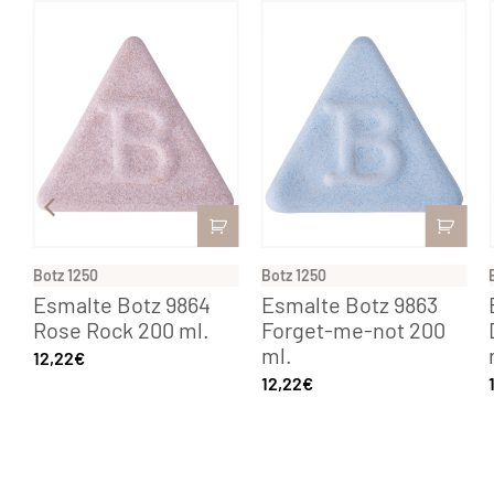
Botz 1250
Botz 1250
Esmalte Botz 9864
Esmalte Botz 9863
Rose Rock 200 ml.
Forget-me-not 200
ml.
12,22
€
12,22
€