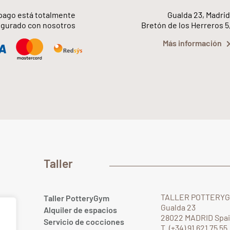
pago está totalmente
Gualda 23, Madrid
gurado con nosotros
Bretón de los Herreros 5
Más información
Taller
TALLER POTTERY
Taller PotteryGym
Gualda 23
Alquiler de espacios
28022 MADRID Spa
Servicio de cocciones
T. (+34) 91 621 75 55