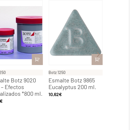
250
Botz 1250
Botz 1250
lte Botz 9020
Esmalte Botz 9865
Esmalte
 – Efectos
Eucalyptus 200 ml.
Rose Ro
talizados *800 ml.
10,62
€
12,22
€
€