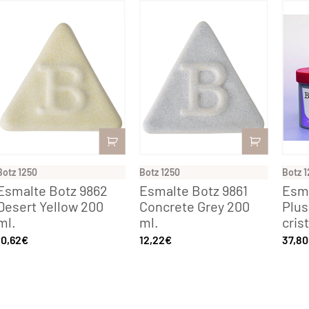
Botz 1250
Botz 1250
Botz 1
Esmalte Botz 9862
Esmalte Botz 9861
Esma
Desert Yellow 200
Concrete Grey 200
Plus
ml.
ml.
cris
10,62
€
12,22
€
37,80