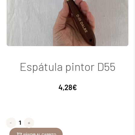
Espátula pintor D55
4,28
€
-
+
AÑADIR AL CARRITO