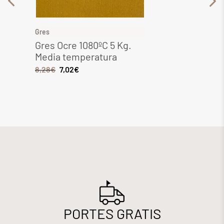
Gres
Gres
Gres Ocre 1080ºC 5 Kg.
Gres 
Media temperatura
Media
8,28
€
7,02
€
6,44
€
PORTES GRATIS