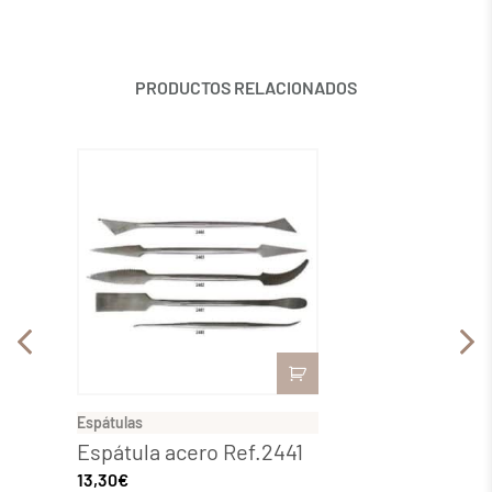
PRODUCTOS RELACIONADOS
Espátulas
Espátul
Espátula acero Ref.2441
Espát
13,30
€
14,58
€