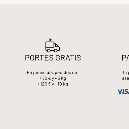
PORTES GRATIS
P
En península, pedidos de:
Tu 
+ 80 € y – 5 Kg
ase
+ 120 € y – 10 Kg