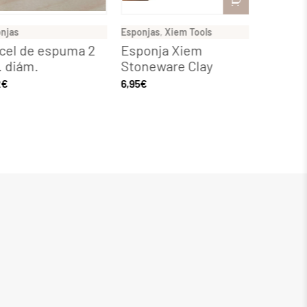
jas
Esponjas
,
Xiem Tools
Esponjas
,
X
el de espuma 2
Esponja Xiem
Esponja
diám.
Stoneware Clay
Porcelai
€
6,95
€
8,69
€