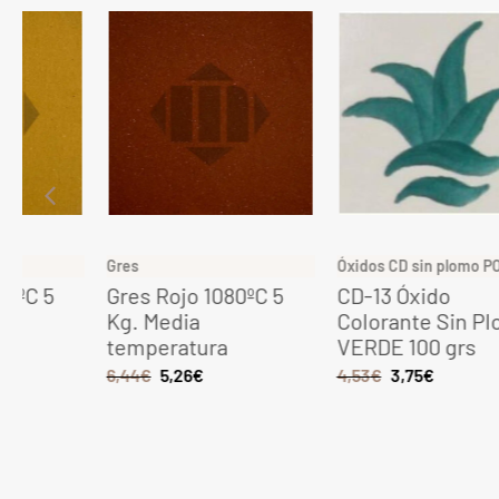
Gres
Óxidos CD sin plomo POLVO
Gres Rojo 1080ºC 5
CD-13 Óxido
Kg. Media
Colorante Sin Plomo
temperatura
VERDE 100 grs
6,44
€
5,26
€
4,53
€
3,75
€