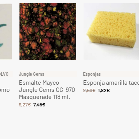
Jungle Gems
Esponjas
Gres
Esmalte Mayco
Esponja amarilla taco
Gres
Jungle Gems CG-970
1080
2,50
€
1,82
€
Masquerade 118 ml.
tem
9,27
€
7,45
€
6,49
€