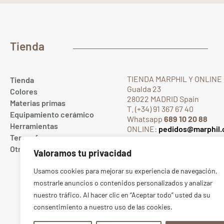
Tienda
TIENDA MARPHIL Y ONLINE
Tienda
Gualda 23
Colores
28022 MADRID Spain
Materias primas
T. (+34) 91 367 67 40
Equipamiento cerámico
Whatsapp
689 10 20 88
Herramientas
ONLINE:
pedidos@marphil
Tercer fuego
TIENDA:
tienda@marphil.c
Otros
Valoramos tu privacidad
TIENDA CENTRO
Bretón de los Herreros 5
Usamos cookies para mejorar su experiencia de navegación,
28003 MADRID Spain
mostrarle anuncios o contenidos personalizados y analizar
T. (+34) 91 368 25 14
nuestro tráfico. Al hacer clic en “Aceptar todo” usted da su
Whatsapp
608 42 85 03
consentimiento a nuestro uso de las cookies.