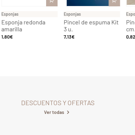
Esponjas
Esponjas
Espon
Esponja redonda
Pincel de espuma Kit
Pinc
amarilla
3 u.
cm. 
1,80
€
7,13
€
0,82
DESCUENTOS Y OFERTAS
Ver todas