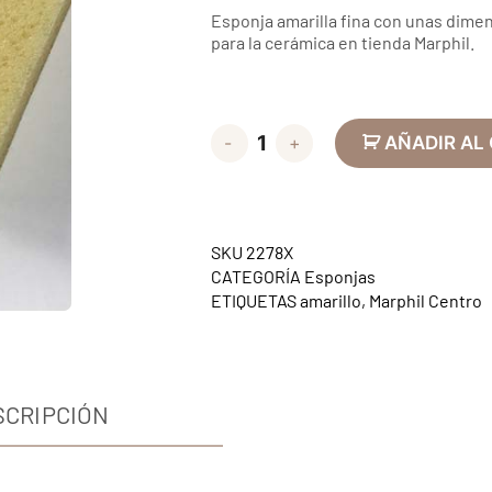
Esponja amarilla fina con unas dim
para la cerámica en tienda Marphil.
-
+
AÑADIR AL
SKU
2278X
CATEGORÍA
Esponjas
ETIQUETAS
amarillo
,
Marphil Centro
SCRIPCIÓN