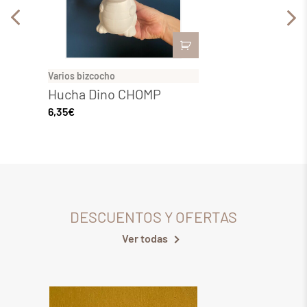
Varios bizcocho
Varios 
Hucha Dino CHOMP
Macet
6,35
€
9,24
€
DESCUENTOS Y OFERTAS
Ver todas