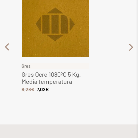
Gres
Gres
Gres Ocre 1080ºC 5 Kg.
Gres 
Media temperatura
Media
8,28
€
7,02
€
6,44
€