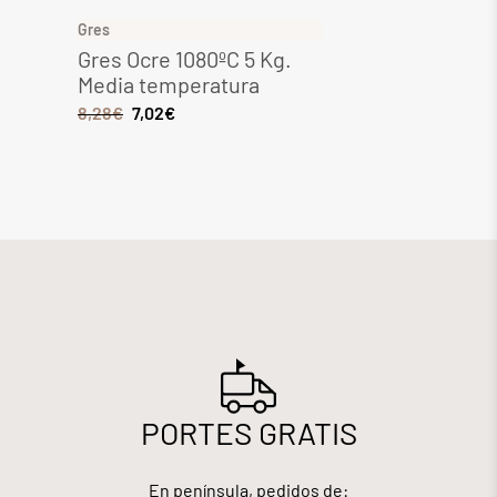
Gres
Gres
Gres Ocre 1080ºC 5 Kg.
Gres 
Media temperatura
Media
8,28
€
7,02
€
6,44
€
PORTES GRATIS
En península, pedidos de: