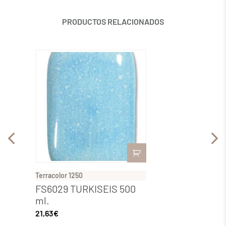
PRODUCTOS RELACIONADOS
Terracolor 1250
Terraco
FS6029 TURKISEIS 500
FS60
ml.
KRIST
21,63
€
21,63
€