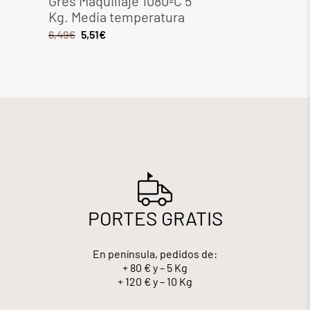
Gres Maquillaje 1080ºC 5
Gres 
Kg. Media temperatura
Media
6,49
€
5,51
€
8,28
€
PORTES GRATIS
En península, pedidos de:
+ 80 € y – 5 Kg
+ 120 € y – 10 Kg