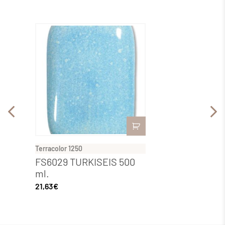
Terracolor 1250
Terraco
FS6029 TURKISEIS 500
FS60
ml.
KRIST
21,63
€
21,63
€