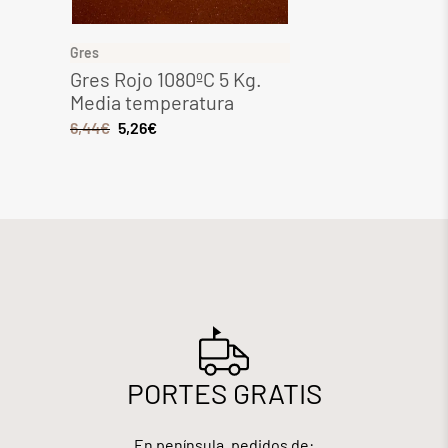
Gres
Gres
Gres Rojo 1080ºC 5 Kg.
Gres 
Media temperatura
Kg. M
6,44
€
5,26
€
6,49
€
PORTES GRATIS
En península, pedidos de: