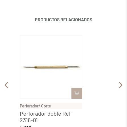
PRODUCTOS RELACIONADOS
Perforador/ Corte
Perfora
Perforador doble Ref
Cuchi
2316-01
4,16
€