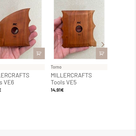
Torno
Torno
LERCRAFTS
MILLERCRAFTS
MILLER
s VE6
Tools VE5
Tools V
€
14,91
€
14,91
€