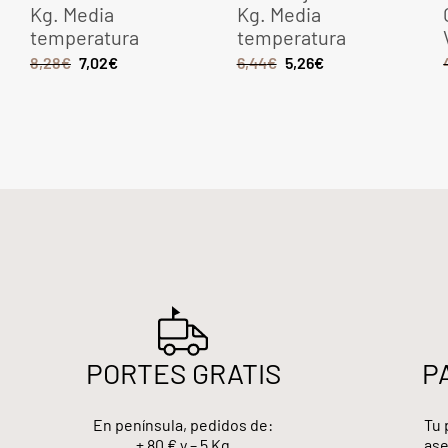
Kg. Media
Kg. Media
temperatura
temperatura
8,28
€
7,02
€
6,44
€
5,26
€
PORTES GRATIS
P
En península, pedidos de:
Tu 
+ 80 € y – 5 Kg
ase