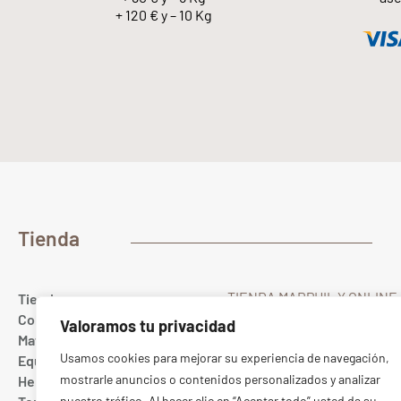
+ 120 € y – 10 Kg
Tienda
TIENDA MARPHIL Y ONLINE
Tienda
Gualda 23
Colores
Valoramos tu privacidad
28022 MADRID Spain
Materias primas
T. (+34) 91 367 67 40
Usamos cookies para mejorar su experiencia de navegación,
Equipamiento cerámico
Whatsapp
689 10 20 88
mostrarle anuncios o contenidos personalizados y analizar
Herramientas
ONLINE:
pedidos@marphil
nuestro tráfico. Al hacer clic en “Aceptar todo” usted da su