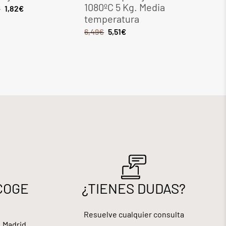
1080ºC 5 Kg. Media
Kg. Med
€
1,82
€
temperatura
tempera
6,49
€
5,51
€
8,28
€
7,0
COGE
¿TIENES DUDAS?
Resuelve cualquier consulta
, Madrid