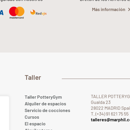
Más información
Taller
TALLER POTTERY
Taller PotteryGym
Gualda 23
Alquiler de espacios
28022 MADRID Spa
Servicio de cocciones
T. (+34) 91 621 75 55
Cursos
talleres@marphil.
El espacio
.com