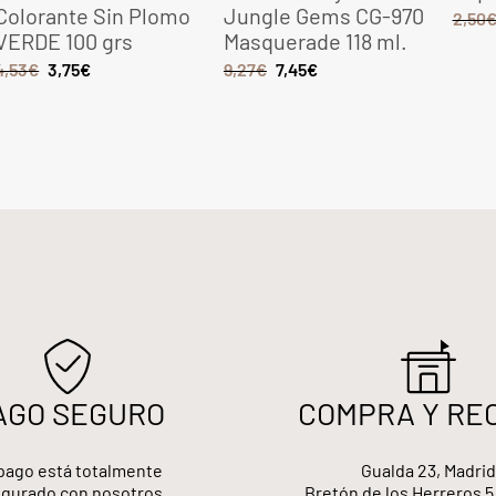
Colorante Sin Plomo
Jungle Gems CG-970
2,50
VERDE 100 grs
Masquerade 118 ml.
4,53
€
3,75
€
9,27
€
7,45
€
AGO SEGURO
COMPRA Y RE
pago está totalmente
Gualda 23, Madrid
gurado con nosotros
Bretón de los Herreros 5