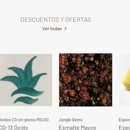
DESCUENTOS Y OFERTAS
Ver todas
Óxidos CD sin plomo POLVO
Jungle Gems
Espon
CD-13 Óxido
Esmalte Mayco
Espo