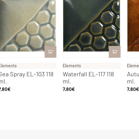
Elements
Elements
Eleme
Sea Spray EL-103 118
Waterfall EL-117 118
Autu
ml.
ml.
ml.
7,80
€
7,80
€
7,80
€