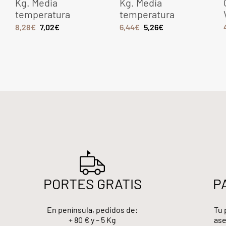
Kg. Media
Kg. Media
temperatura
temperatura
8,28
€
7,02
€
6,44
€
5,26
€
PORTES GRATIS
P
En península, pedidos de:
Tu 
+ 80 € y – 5 Kg
ase