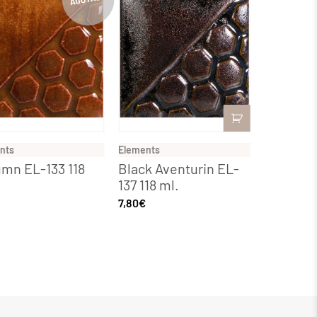
nts
Elements
Elements
mn EL-133 118
Black Aventurin EL-
Element
137 118 ml.
EL-209 1
7,80
€
8,77
€