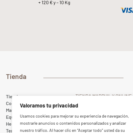
+ 120 € y – 10 Kg
Tienda
TIENDA MARPHIL Y ONLINE
Tienda
Gualda 23
Colores
Valoramos tu privacidad
28022 MADRID Spain
Materias primas
T. (+34) 91 367 67 40
Usamos cookies para mejorar su experiencia de navegación,
Equipamiento cerámico
Whatsapp
689 10 20 88
mostrarle anuncios o contenidos personalizados y analizar
Herramientas
ONLINE:
pedidos@marphil
Tercer fuego
nuestro tráfico. Al hacer clic en “Aceptar todo” usted da su
TIENDA:
tienda@marphil.c