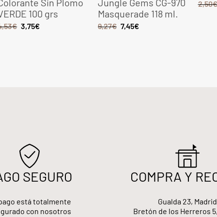
Colorante Sin Plomo
Jungle Gems CG-970
2,50
VERDE 100 grs
Masquerade 118 ml.
4,53
€
3,75
€
9,27
€
7,45
€
AGO SEGURO
COMPRA Y RE
pago está totalmente
Gualda 23, Madrid
gurado con nosotros
Bretón de los Herreros 5