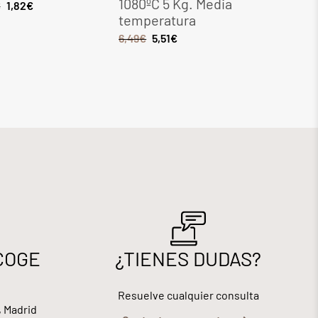
1080ºC 5 Kg. Media
Kg. Med
€
1,82
€
temperatura
tempera
6,49
€
5,51
€
8,28
€
7,0
COGE
¿TIENES DUDAS?
Resuelve cualquier consulta
, Madrid