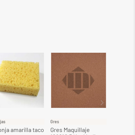
jas
Gres
Gres
nja amarilla taco
Gres Maquillaje
Gres Ocr