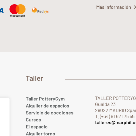
Más información
Taller
TALLER POTTERY
Taller PotteryGym
Gualda 23
Alquiler de espacios
28022 MADRID Spa
Servicio de cocciones
T. (+34) 91 621 75 55
Cursos
talleres@marphil.
El espacio
.com
Alquiler torno
om