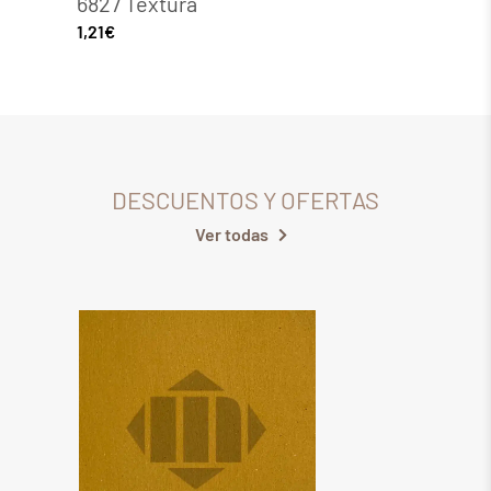
6827 Textura
Punt
1,21
€
1,21
€
DESCUENTOS Y OFERTAS
Ver todas