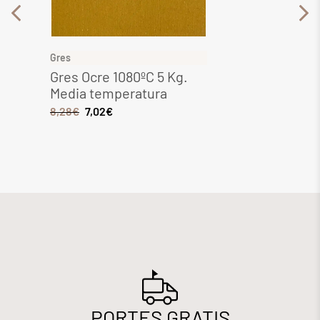
Gres
Gres
Gres Ocre 1080ºC 5 Kg.
Gres 
Media temperatura
Media
8,28
€
7,02
€
6,44
€
PORTES GRATIS