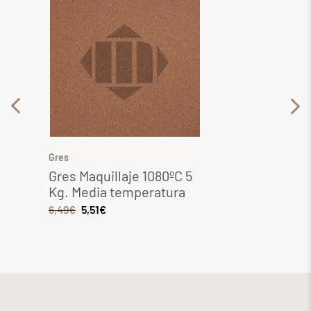
Gres
Gres
Gres Maquillaje 1080ºC 5
Gres 
Kg. Media temperatura
Media
6,49
€
5,51
€
8,28
€