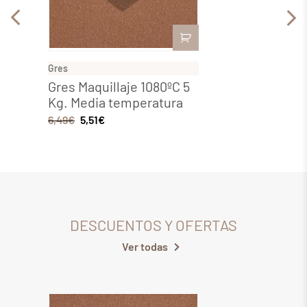
Gres
Gres
Gres Maquillaje 1080ºC 5
Gres 
Kg. Media temperatura
Media
6,49
€
5,51
€
19,37
€
DESCUENTOS Y OFERTAS
Ver todas