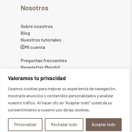
Nosotros
Sobre nosotros
Blog
Nuestros tutoriales
Mi cuenta
Preguntas frecuentes
Newsletter Marphil
Contacto
Valoramos tu privacidad
Usamos cookies para mejorar su experiencia de navegación,
mostrarle anuncios o contenidos personalizados y analizar
nuestro tráfico. Al hacer clic en “Aceptar todo” usted da su
consentimiento a nuestro uso de las cookies.
©2026
MARPHIL. Todos los derechos reservados
-
Aviso legal
-
Política de privacidad
-
Condiciones generales
-
Política de cookies
Personalizar
Rechazar todo
Aceptar todo