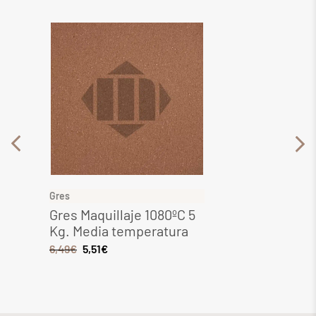
Gres
Gres
Gres Maquillaje 1080ºC 5
Gres 
Kg. Media temperatura
Media
6,49
€
5,51
€
8,28
€