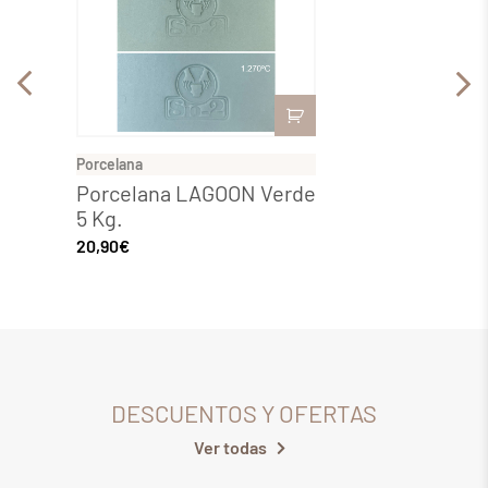
Porcelana
Porcela
Porcelana LAGOON Verde
Porce
5 Kg.
20 Kg
20,90
€
84,95
€
DESCUENTOS Y OFERTAS
Ver todas