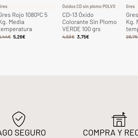
Gres
Óxidos CD sin plomo POLVO
Gres
Gres Rojo 1080ºC 5
CD-13 Óxido
Gres
Kg. Media
Colorante Sin Plomo
Kg. 
temperatura
VERDE 100 grs
tem
6,44
€
5,26
€
4,53
€
3,75
€
26,75
AGO SEGURO
COMPRA Y RE