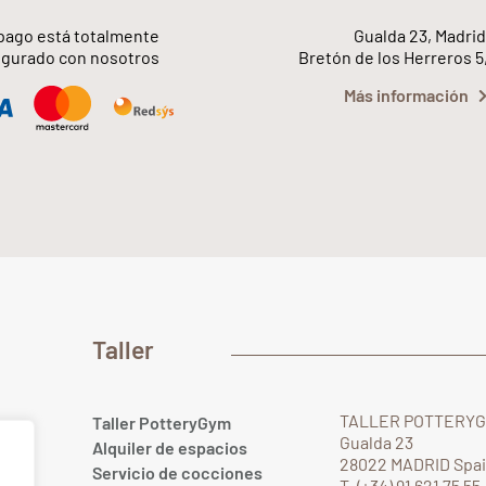
pago está totalmente
Gualda 23, Madrid
gurado con nosotros
Bretón de los Herreros 5
Más información
Taller
TALLER POTTERY
Taller PotteryGym
Gualda 23
Alquiler de espacios
28022 MADRID Spa
Servicio de cocciones
T. (+34) 91 621 75 55