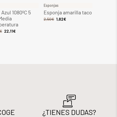
Esponjas
Gres
 Azul 1080ºC 5
Esponja amarilla taco
Gres Maq
Media
1080ºC 5
2,50
€
1,82
€
peratura
tempera
€
22,11
€
6,49
€
5,51
COGE
¿TIENES DUDAS?