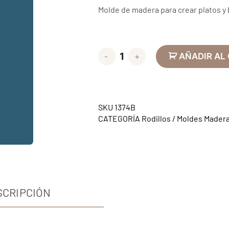
Molde de madera para crear platos y
-
+
AÑADIR AL
SKU
1374B
CATEGORÍA
Rodillos / Moldes Mader
SCRIPCIÓN