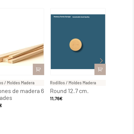
os / Moldes Madera
Rodillos / Moldes Madera
Rodillos / 
ones de madera 6
Round 12.7 cm.
Round 2
dades
11,76
€
16,30
€
€