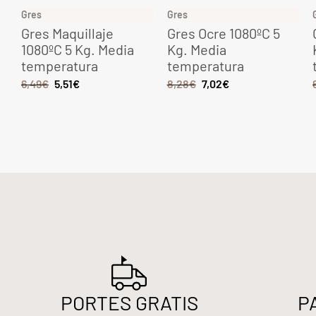
Gres
Gres
o
Gres Maquillaje
Gres Ocre 1080ºC 5
1080ºC 5 Kg. Media
Kg. Media
temperatura
temperatura
6,49
€
5,51
€
8,28
€
7,02
€
PORTES GRATIS
P