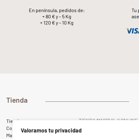
En península, pedidos de:
Tu 
+ 80 € y – 5 Kg
ase
+ 120 € y – 10 Kg
Tienda
TIENDA MARPHIL Y ONLINE
Tienda
Gualda 23
Colores
Valoramos tu privacidad
28022 MADRID Spain
Materias primas
T. (+34) 91 367 67 40