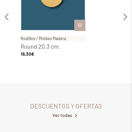
Rodillos / Moldes Madera
Rodillo
Round 20.3 cm.
Round
16,30
€
23,81
€
DESCUENTOS Y OFERTAS
Ver todas