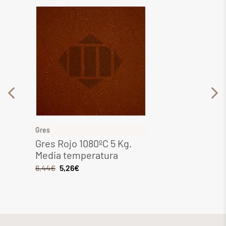
Gres
Gres
Gres Rojo 1080ºC 5 Kg.
Gres 
Media temperatura
Kg. M
6,44
€
5,26
€
6,49
€