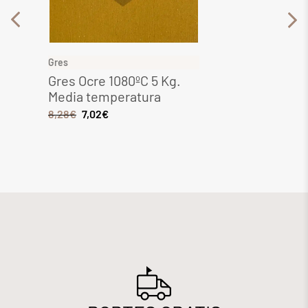
Gres
Gres
Gres Ocre 1080ºC 5 Kg.
Gres 
Media temperatura
Media
8,28
€
7,02
€
6,44
€