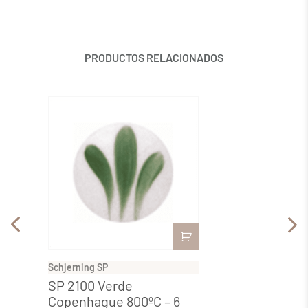
PRODUCTOS RELACIONADOS
Schjerning SP
Schjern
SP 2100 Verde
SP 20
Copenhague 800ºC – 6
800ºC