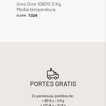
Gres Ocre 1080ºC 5 Kg.
Gres 
Media temperatura
Media
8,28
€
7,02
€
6,44
€
PORTES GRATIS
En península, pedidos de:
+ 80 € y – 5 Kg
+ 120 € y – 10 Kg