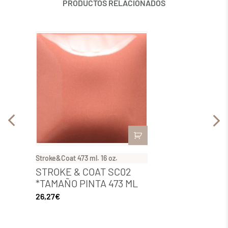
PRODUCTOS RELACIONADOS
Stroke&Coat 473 ml. 16 oz.
Stroke&C
STROKE & COAT SC02
STRO
*TAMAÑO PINTA 473 ML
*TAM
26,27
€
26,27
€