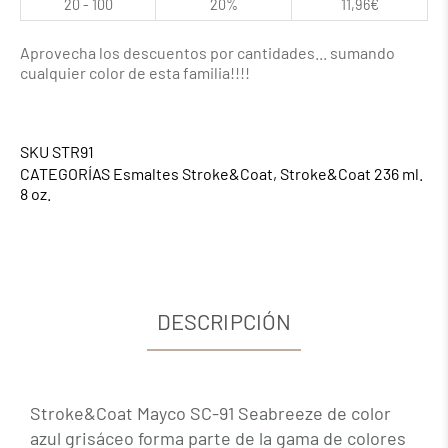
20 - 100
20%
11,96
€
Aprovecha los descuentos por cantidades... sumando
cualquier color de esta familia!!!!
SKU
STR91
CATEGORÍAS
Esmaltes Stroke&Coat
,
Stroke&Coat 236 ml.
8 oz.
DESCRIPCIÓN
Stroke&Coat Mayco SC-91 Seabreeze de color
azul grisáceo forma parte de la gama de colores