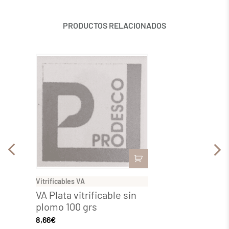
PRODUCTOS RELACIONADOS
Vitrificables VA
Vitrific
VA Plata vitrificable sin
VA-11
plomo 100 grs
vitrif
grs
8,66
€