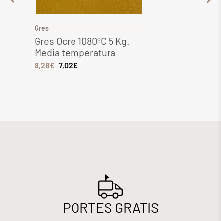
Gres
Gres
Gres Ocre 1080ºC 5 Kg.
Gres 
Media temperatura
Media
8,28
€
7,02
€
6,44
€
PORTES GRATIS