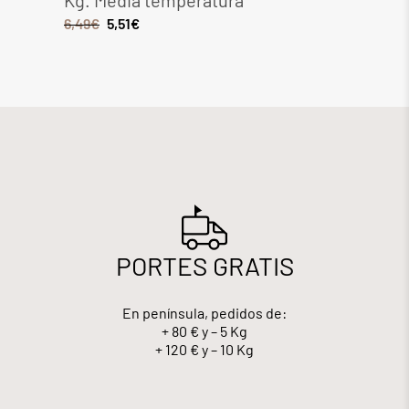
Kg. Media temperatura
Media
6,49
€
5,51
€
8,28
€
PORTES GRATIS
En península, pedidos de:
+ 80 € y – 5 Kg
+ 120 € y – 10 Kg