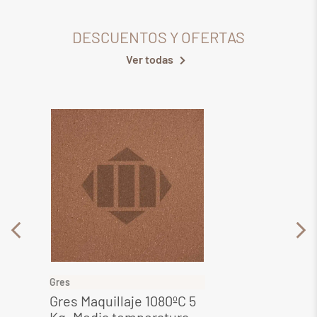
DESCUENTOS Y OFERTAS
Ver todas
Gres
Gres
Gres Maquillaje 1080ºC 5
Gres 