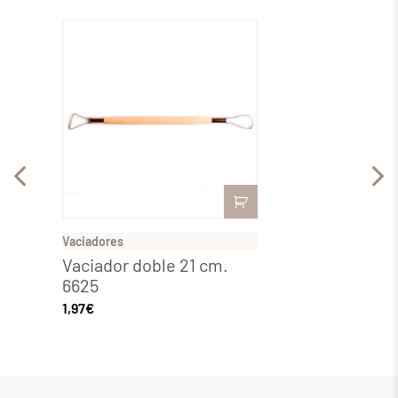
Vaciadores
Vaciado
Vaciador doble 21 cm.
Vacia
6625
6621
1,97
€
1,97
€