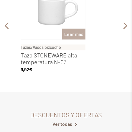
Leer más
Tazas/Vasos bizcocho
Tazas/V
Taza STONEWARE alta
Taza
temperatura N-03
tempe
9,92
€
9,68
€
DESCUENTOS Y OFERTAS
Ver todas