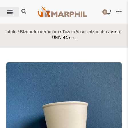
0
Inicio
/
Bizcocho cerámico
/
Tazas/Vasos bizcocho
/ Vaso –
UNIV 9.5 cm.