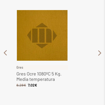
Gres
Gres
Gres Ocre 1080ºC 5 Kg.
Gres 
Media temperatura
Media
8,28
€
7,02
€
6,44
€