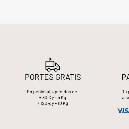
PORTES GRATIS
P
En península, pedidos de:
Tu 
+ 80 € y – 5 Kg
ase
+ 120 € y – 10 Kg