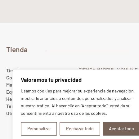
Tienda
TIENDA MARPHIL Y ONLINE
Tienda
Gualda 23
Colores
Valoramos tu privacidad
28022 MADRID Spain
Materias primas
T. (+34) 91 367 67 40
Usamos cookies para mejorar su experiencia de navegación,
Equipamiento cerámico
Whatsapp
689 10 20 88
mostrarle anuncios o contenidos personalizados y analizar
Herramientas
ONLINE:
pedidos@marphil
Tercer fuego
nuestro tráfico. Al hacer clic en “Aceptar todo” usted da su
TIENDA:
tienda@marphil.c
Otros
consentimiento a nuestro uso de las cookies.
TIENDA CENTRO
Bretón de los Herreros 5
Personalizar
Rechazar todo
Aceptar todo
28003 MADRID Spain