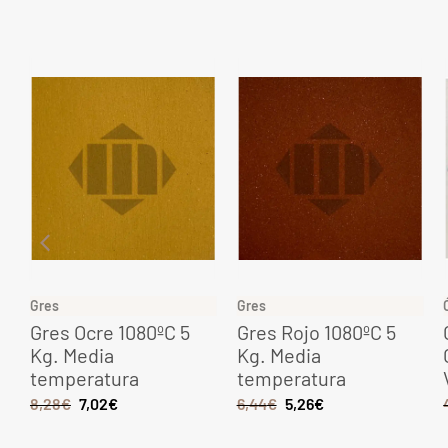
Gres
Gres
Gres Ocre 1080ºC 5
Gres Rojo 1080ºC 5
Kg. Media
Kg. Media
temperatura
temperatura
8,28
€
7,02
€
6,44
€
5,26
€