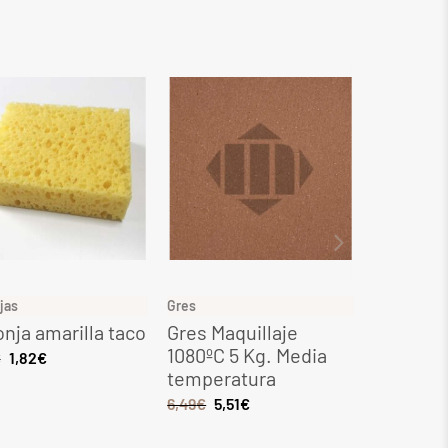
jas
Gres
Gres
nja amarilla taco
Gres Maquillaje
Gres Ocr
1080ºC 5 Kg. Media
Kg. Med
€
1,82
€
temperatura
tempera
6,49
€
5,51
€
8,28
€
7,0