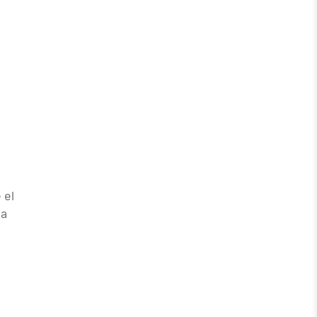
 el
ta