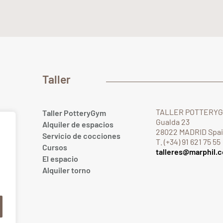
Taller
TALLER POTTERY
Taller PotteryGym
Gualda 23
Alquiler de espacios
28022 MADRID Spa
Servicio de cocciones
T. (+34) 91 621 75 55
Cursos
talleres@marphil.
El espacio
.com
Alquiler torno
om