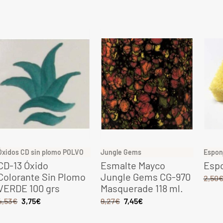
Óxidos CD sin plomo POLVO
Jungle Gems
Espon
CD-13 Óxido
Esmalte Mayco
Espo
Colorante Sin Plomo
Jungle Gems CG-970
2,50
VERDE 100 grs
Masquerade 118 ml.
4,53
€
3,75
€
9,27
€
7,45
€