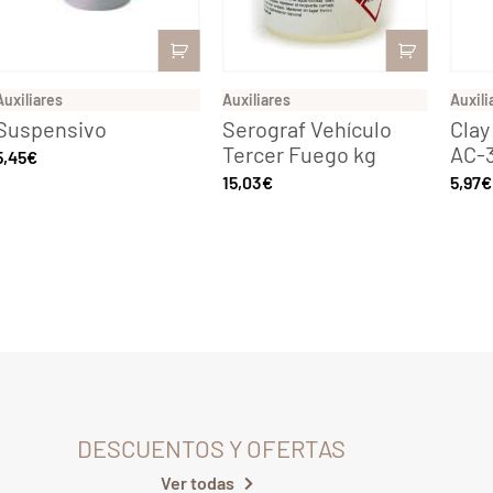
Auxiliares
Auxiliares
Auxili
Suspensivo
Serograf Vehículo
Clay
Tercer Fuego kg
AC-3
5,45
€
15,03
€
5,97
€
DESCUENTOS Y OFERTAS
Ver todas