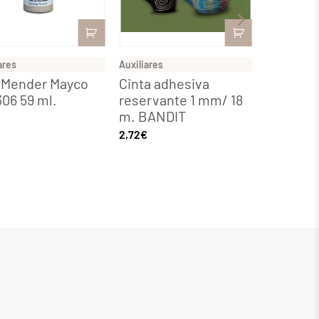
ares
Auxiliares
Auxiliares
 Mender Mayco
Cinta adhesiva
F-4312 
06 59 ml.
reservante 1 mm/ 18
200 grs.
m. BANDIT
3,03
€
2,72
€