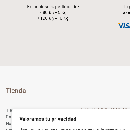
En península, pedidos de:
Tu 
+ 80 € y – 5 Kg
ase
+ 120 € y – 10 Kg
Tienda
TIENDA MARPHIL Y ONLINE
Tienda
Gualda 23
Colores
Valoramos tu privacidad
28022 MADRID Spain
Materias primas
T. (+34) 91 367 67 40
Usamos cookies para mejorar su experiencia de navegación,
Equipamiento cerámico