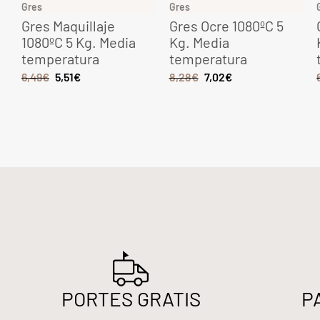
Gres
Gres
o
Gres Maquillaje
Gres Ocre 1080ºC 5
1080ºC 5 Kg. Media
Kg. Media
temperatura
temperatura
6,49
€
5,51
€
8,28
€
7,02
€
PORTES GRATIS
P