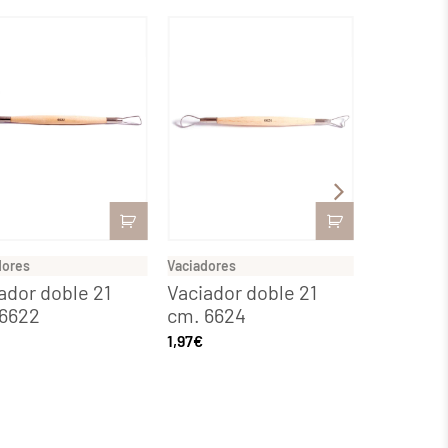
dores
Vaciadores
Vaciadores
ador doble 21
Vaciador doble 21
Vaciador
 6622
cm. 6624
cm. 662
1,97
€
1,97
€