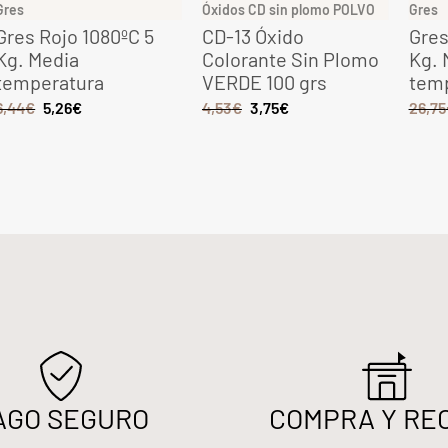
Gres
Óxidos CD sin plomo POLVO
Gres
Gres Rojo 1080ºC 5
CD-13 Óxido
Gres
Kg. Media
Colorante Sin Plomo
Kg. 
temperatura
VERDE 100 grs
tem
6,44
€
5,26
€
4,53
€
3,75
€
26,75
AGO SEGURO
COMPRA Y RE