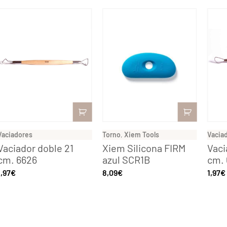
Vaciadores
Torno
,
Xiem Tools
Vacia
Vaciador doble 21
Xiem Silicona FIRM
Vaci
cm. 6626
azul SCR1B
cm.
1,97
€
8,09
€
1,97
€