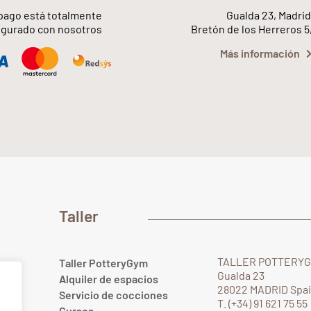
pago está totalmente
Gualda 23, Madrid
gurado con nosotros
Bretón de los Herreros 5
Más información
Taller
TALLER POTTERY
Taller PotteryGym
Gualda 23
Alquiler de espacios
28022 MADRID Spa
Servicio de cocciones
T. (+34) 91 621 75 55
Cursos