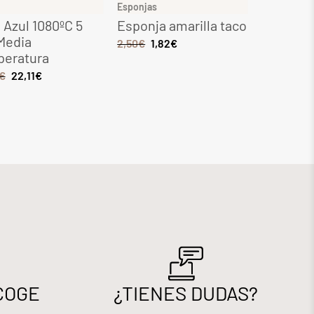
Esponjas
Gres
 Azul 1080ºC 5
Esponja amarilla taco
Gres Maq
Media
1080ºC 5
2,50
€
1,82
€
peratura
tempera
€
22,11
€
6,49
€
5,51
COGE
¿TIENES DUDAS?