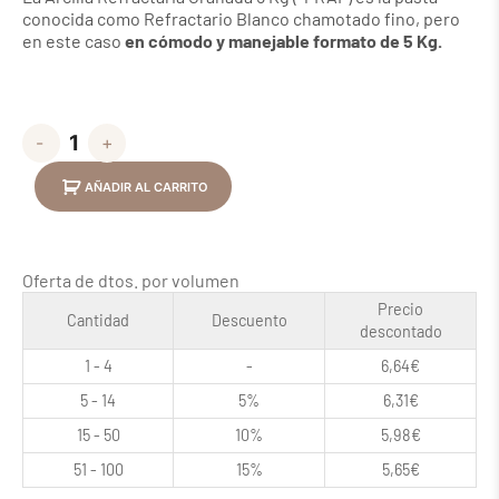
conocida como Refractario Blanco chamotado fino, pero
en este caso
en cómodo y manejable formato de 5 Kg.
-
+
AÑADIR AL CARRITO
Oferta de dtos. por volumen
Precio
Cantidad
Descuento
descontado
1 - 4
-
6,64
€
5 - 14
5%
6,31
€
15 - 50
10%
5,98
€
51 - 100
15%
5,65
€