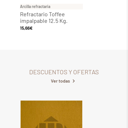
Arcilla refractaria
Arcilla 
Refractario Toffee
Berlí
impalpable 12.5 Kg.
Impal
15,66
€
17,55
€
DESCUENTOS Y OFERTAS
Ver todas