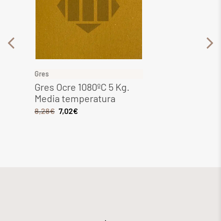
Gres
Gres
Gres Ocre 1080ºC 5 Kg.
Gres 
Media temperatura
Media
8,28
€
7,02
€
6,44
€