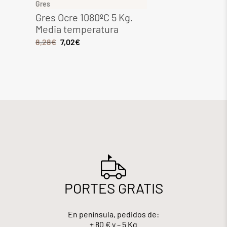
Gres
Gres
Gres Ocre 1080ºC 5 Kg.
Gres 
Media temperatura
Media
8,28
€
7,02
€
6,44
€
PORTES GRATIS
En península, pedidos de:
+ 80 € y – 5 Kg