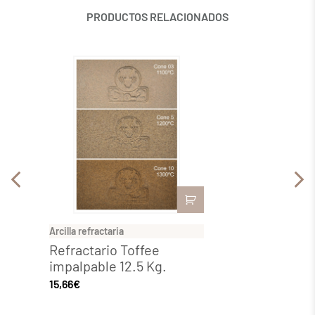
PRODUCTOS RELACIONADOS
Arcilla refractaria
Arcilla 
Refractario Toffee
Berlí
impalpable 12.5 Kg.
Impal
15,66
€
17,55
€