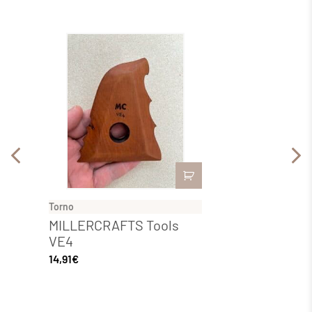
Torno
Torno
MILLERCRAFTS Tools
MILL
VE4
VE2
14,91
€
14,91
€