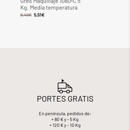
Gres Maquillaje 1080ºC 5
Gres 
Kg. Media temperatura
Media
6,49
€
5,51
€
8,28
€
PORTES GRATIS
En península, pedidos de:
+ 80 € y – 5 Kg
+ 120 € y – 10 Kg