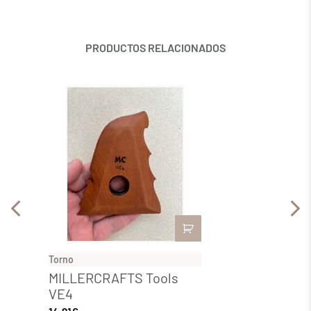
PRODUCTOS RELACIONADOS
Torno
Torno
MILLERCRAFTS Tools
MILL
VE4
VE2