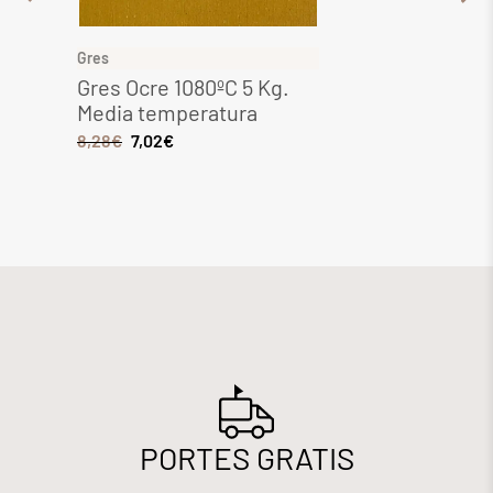
Gres
Gres
Gres Ocre 1080ºC 5 Kg.
Gres 
Media temperatura
Media
8,28
€
7,02
€
6,44
€
PORTES GRATIS